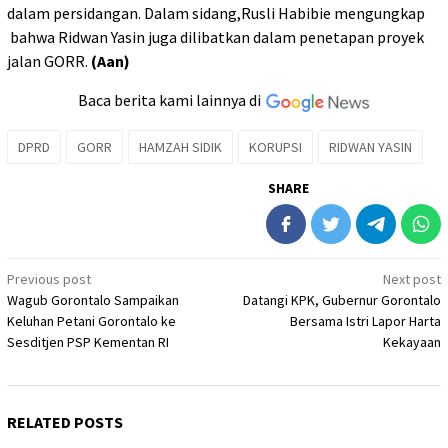
dalam persidangan. Dalam sidang,Rusli Habibie mengungkap
bahwa Ridwan Yasin juga dilibatkan dalam penetapan proyek
jalan GORR.
(Aan)
Baca berita kami lainnya di
DPRD
GORR
HAMZAH SIDIK
KORUPSI
RIDWAN YASIN
SHARE
Post
Previous post
Next post
Wagub Gorontalo Sampaikan
Datangi KPK, Gubernur Gorontalo
navigation
Keluhan Petani Gorontalo ke
Bersama Istri Lapor Harta
Sesditjen PSP Kementan RI
Kekayaan
RELATED POSTS