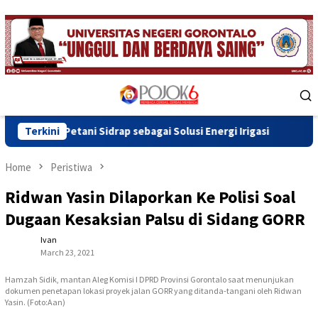
Skip
to
content
Mobile
Menu
i Sidrap sebagai Solusi Energi Irigasi
Terkini
Wawali Indra Gobe
Home
Peristiwa
Ridwan Yasin Dilaporkan Ke Polisi Soal
Dugaan Kesaksian Palsu di Sidang GORR
Ivan
March 23, 2021
Hamzah Sidik, mantan Aleg Komisi I DPRD Provinsi Gorontalo saat menunjukan
dokumen penetapan lokasi proyek jalan GORR yang ditanda-tangani oleh Ridwan
Yasin. (Foto:Aan)