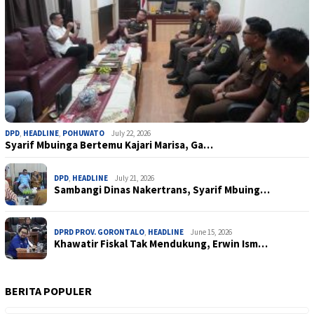
DPD
,
HEADLINE
,
POHUWATO
July 22, 2026
Syarif Mbuinga Bertemu Kajari Marisa, Ga…
DPD
,
HEADLINE
July 21, 2026
Sambangi Dinas Nakertrans, Syarif Mbuing…
DPRD PROV. GORONTALO
,
HEADLINE
June 15, 2026
Khawatir Fiskal Tak Mendukung, Erwin Ism…
BERITA POPULER