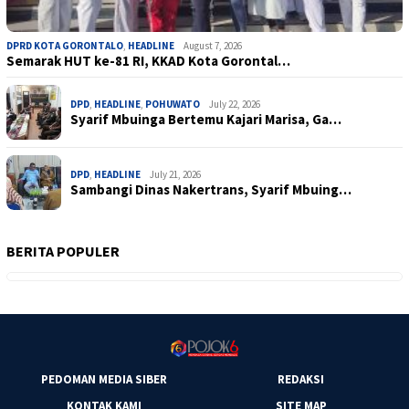
DPRD KOTA GORONTALO
,
HEADLINE
August 7, 2026
Semarak HUT ke-81 RI, KKAD Kota Gorontal…
DPD
,
HEADLINE
,
POHUWATO
July 22, 2026
Syarif Mbuinga Bertemu Kajari Marisa, Ga…
DPD
,
HEADLINE
July 21, 2026
Sambangi Dinas Nakertrans, Syarif Mbuing…
BERITA POPULER
PEDOMAN MEDIA SIBER
REDAKSI
KONTAK KAMI
SITE MAP