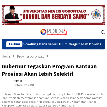
Skip
to
content
Mobile
Menu
edung Baru Bahrul Ulum, Wagub Idah Dorong Peningkatan Mutu P
Terkini
Home
Provinsi Gorontalo
Gubernur Tegaskan Program Bantuan
Provinsi Akan Lebih Selektif
Admin
October 12, 2018
Gubernur Gorontalo Rusli Habibie yang didampingi Ketua TP. PKK Provinsi Gorontalo
Idah Syahidah,menyerahkan bantuan Baznas kepada salah seorang masyarakat
dalam kegiatan Bakti Sosial NKRI peduli, di Desa Lawonu Kecamatan Tilango
Kabupaten Gorontalo, Selasa (9/10). Foto : Dok.Humas/Valen