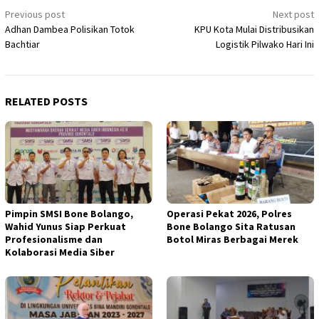
Post
Previous post
Next post
Adhan Dambea Polisikan Totok
KPU Kota Mulai Distribusikan
navigation
Bachtiar
Logistik Pilwako Hari Ini
RELATED POSTS
Pimpin SMSI Bone Bolango,
Operasi Pekat 2026, Polres
Wahid Yunus Siap Perkuat
Bone Bolango Sita Ratusan
Profesionalisme dan
Botol Miras Berbagai Merek
Kolaborasi Media Siber