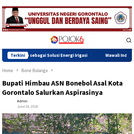
Skip
to
content
Mobile
Menu
 Solusi Energi Irigasi
Terkini
Wawali Indra Gobel Tegaskan Komi
Home
Bone Bolango
Bupati Himbau ASN Bonebol Asal Kota
Gorontalo Salurkan Aspirasinya
Admin
June 26, 2018