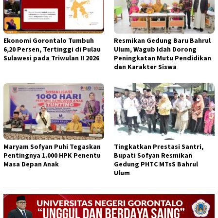
Ekonomi Gorontalo Tumbuh
Resmikan Gedung Baru Bahrul
6,20 Persen, Tertinggi di Pulau
Ulum, Wagub Idah Dorong
Sulawesi pada Triwulan II 2026
Peningkatan Mutu Pendidikan
dan Karakter Siswa
Maryam Sofyan Puhi Tegaskan
Tingkatkan Prestasi Santri,
Pentingnya 1.000 HPK Penentu
Bupati Sofyan Resmikan
Masa Depan Anak
Gedung PHTC MTsS Bahrul
Ulum