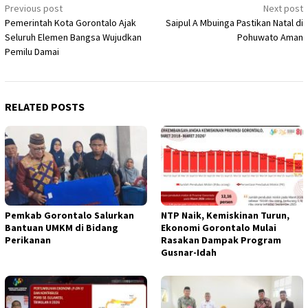
Post
Previous post
Next post
Pemerintah Kota Gorontalo Ajak
Saipul A Mbuinga Pastikan Natal di
navigation
Seluruh Elemen Bangsa Wujudkan
Pohuwato Aman
Pemilu Damai
RELATED POSTS
Pemkab Gorontalo Salurkan
NTP Naik, Kemiskinan Turun,
Bantuan UMKM di Bidang
Ekonomi Gorontalo Mulai
Perikanan
Rasakan Dampak Program
Gusnar-Idah