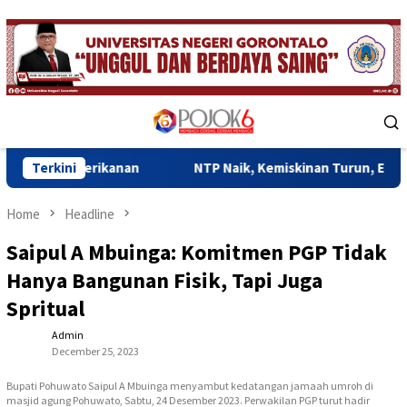
Skip
to
content
Mobile
Menu
ikanan
Terkini
NTP Naik, Kemiskinan Turun, Ekonomi Gorontalo 
Home
Headline
Saipul A Mbuinga: Komitmen PGP Tidak
Hanya Bangunan Fisik, Tapi Juga
Spritual
Admin
December 25, 2023
Bupati Pohuwato Saipul A Mbuinga menyambut kedatangan jamaah umroh di
masjid agung Pohuwato, Sabtu, 24 Desember 2023. Perwakilan PGP turut hadir