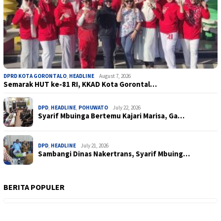
DPRD KOTA GORONTALO
,
HEADLINE
August 7, 2026
Semarak HUT ke-81 RI, KKAD Kota Gorontal…
DPD
,
HEADLINE
,
POHUWATO
July 22, 2026
Syarif Mbuinga Bertemu Kajari Marisa, Ga…
DPD
,
HEADLINE
July 21, 2026
Sambangi Dinas Nakertrans, Syarif Mbuing…
BERITA POPULER