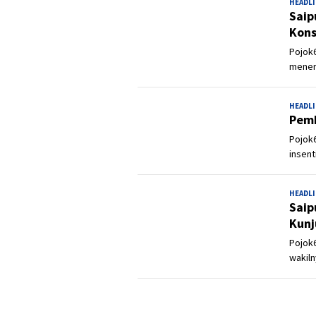
HEADL
Saip
Kons
Pojok6
mener
HEADL
Pemk
Pojok
insent
HEADL
Saip
Kunj
Pojok6
wakiln