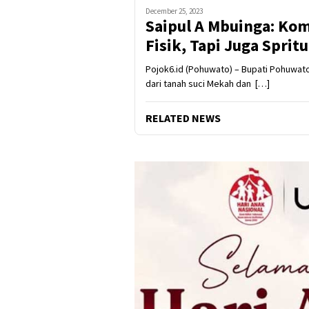
December 25, 2023
Saipul A Mbuinga: Ko
Fisik, Tapi Juga Spritu
Pojok6.id (Pohuwato) – Bupati Pohuwa
dari tanah suci Mekah dan […]
RELATED NEWS