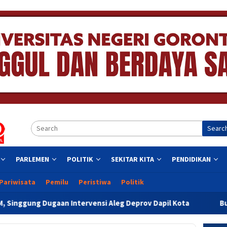
Searc
PARLEMEN
POLITIK
SEKITAR KITA
PENDIDIKAN
Pariwisata
Pemilu
Peristiwa
Politik
tervensi Aleg Deprov Dapil Kota
Bupati Sofyan Teken M