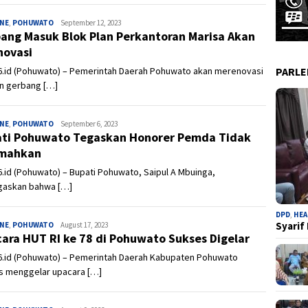
INE
,
POHUWATO
Admin
September 12, 2023
ang Masuk Blok Plan Perkantoran Marisa Akan
novasi
PARL
6.id (Pohuwato) – Pemerintah Daerah Pohuwato akan merenovasi
n gerbang […]
INE
,
POHUWATO
Admin
September 6, 2023
ti Pohuwato Tegaskan Honorer Pemda Tidak
umahkan
.id (Pohuwato) – Bupati Pohuwato, Saipul A Mbuinga,
askan bahwa […]
DPD
,
HEA
Syarif
INE
,
POHUWATO
Admin
August 17, 2023
ara HUT RI ke 78 di Pohuwato Sukses Digelar
6.id (Pohuwato) – Pemerintah Daerah Kabupaten Pohuwato
s menggelar upacara […]