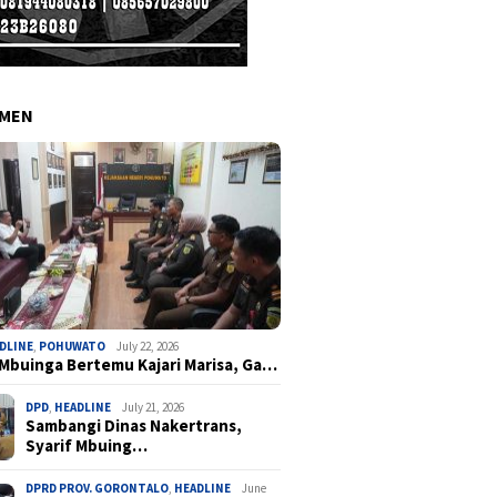
EMEN
DLINE
,
POHUWATO
July 22, 2026
 Mbuinga Bertemu Kajari Marisa, Ga…
DPD
,
HEADLINE
July 21, 2026
Sambangi Dinas Nakertrans,
Syarif Mbuing…
DPRD PROV. GORONTALO
,
HEADLINE
June