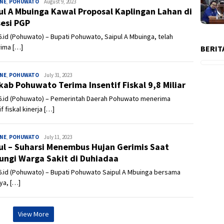
INE
,
POHUWATO
Admin
August 9, 2023
ul A Mbuinga Kawal Proposal Kaplingan Lahan di
esi PGP
.id (Pohuwato) – Bupati Pohuwato, Saipul A Mbuinga, telah
ima […]
BERIT
INE
,
POHUWATO
Admin
July 31, 2023
ab Pohuwato Terima Insentif Fiskal 9,8 Miliar
6.id (Pohuwato) – Pemerintah Daerah Pohuwato menerima
if fiskal kinerja […]
INE
,
POHUWATO
Admin
July 11, 2023
ul – Suharsi Menembus Hujan Gerimis Saat
ungi Warga Sakit di Duhiadaa
.id (Pohuwato) – Bupati Pohuwato Saipul A Mbuinga bersama
ya, […]
View More