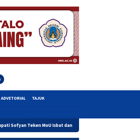
close
h
ADVETORIAL
TAJUK
oU Isbat dan Pendaftaran Tanah Wakaf Se Provinsi Gorontalo