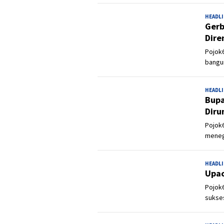
HEADL
Gerb
Dire
Pojok
bangu
HEADL
Bupa
Dir
Pojok6
meneg
HEADL
Upac
Pojok
sukse