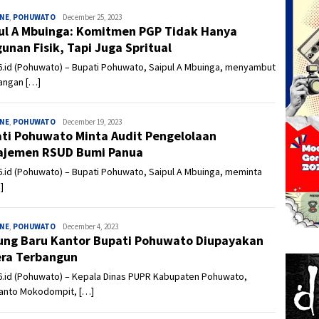
INE
,
POHUWATO
Admin
December 25, 2023
ul A Mbuinga: Komitmen PGP Tidak Hanya
unan Fisik, Tapi Juga Spritual
6.id (Pohuwato) – Bupati Pohuwato, Saipul A Mbuinga, menyambut
angan […]
INE
,
POHUWATO
Admin
December 19, 2023
ti Pohuwato Minta Audit Pengelolaan
ajemen RSUD Bumi Panua
.id (Pohuwato) – Bupati Pohuwato, Saipul A Mbuinga, meminta
]
INE
,
POHUWATO
Admin
December 4, 2023
ng Baru Kantor Bupati Pohuwato Diupayakan
ra Terbangun
6.id (Pohuwato) – Kepala Dinas PUPR Kabupaten Pohuwato,
yanto Mokodompit, […]