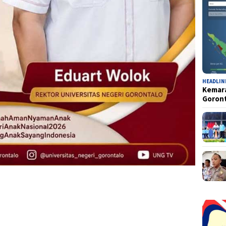
HEADLIN
Kemara
Goron