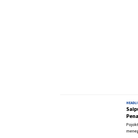
HEADL
Saip
Pena
Pojok6
meneg