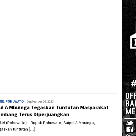
INE
,
POHUWATO
Admin
September 24, 2023
ul A Mbuinga Tegaskan Tuntutan Masyarakat
mbang Terus Diperjuangkan
.id (Pohuwato) – Bupati Pohuwato, Saipul A Mbuinga,
askan tuntutan […]