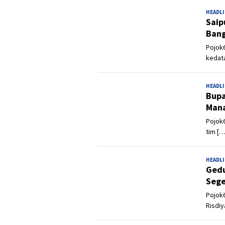
HEADL
Saip
Bang
Pojok
kedat
HEADL
Bupa
Man
Pojok6
tim […
HEADL
Gedu
Sege
Pojok
Risdi