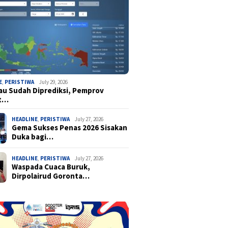
E
,
PERISTIWA
July 29, 2026
u Sudah Diprediksi, Pemprov
t…
HEADLINE
,
PERISTIWA
July 27, 2026
Gema Sukses Penas 2026 Sisakan
Duka bagi…
HEADLINE
,
PERISTIWA
July 27, 2026
Waspada Cuaca Buruk,
Dirpolairud Goronta…