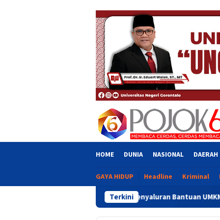
Skip
close
to
content
HOME
DUNIA
NASIONAL
DAERAH
GAYA HIDUP
Headline
Kriminal
Adhan Kritik Penyaluran Bantuan UMKM, Singgung Dugaan In
Terkini