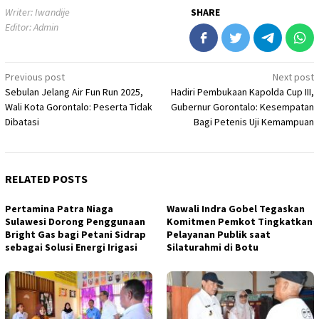
Writer: Iwandije
SHARE
Editor: Admin
Post
Previous post
Next post
Sebulan Jelang Air Fun Run 2025,
Hadiri Pembukaan Kapolda Cup III,
navigation
Wali Kota Gorontalo: Peserta Tidak
Gubernur Gorontalo: Kesempatan
Dibatasi
Bagi Petenis Uji Kemampuan
RELATED POSTS
Pertamina Patra Niaga
Wawali Indra Gobel Tegaskan
Sulawesi Dorong Penggunaan
Komitmen Pemkot Tingkatkan
Bright Gas bagi Petani Sidrap
Pelayanan Publik saat
sebagai Solusi Energi Irigasi
Silaturahmi di Botu