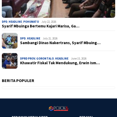
DPD
,
HEADLINE
,
POHUWATO
July 22, 2026
Syarif Mbuinga Bertemu Kajari Marisa, Ga…
DPD
,
HEADLINE
July 21, 2026
Sambangi Dinas Nakertrans, Syarif Mbuing…
DPRD PROV. GORONTALO
,
HEADLINE
June 15, 2026
Khawatir Fiskal Tak Mendukung, Erwin Ism…
BERITA POPULER