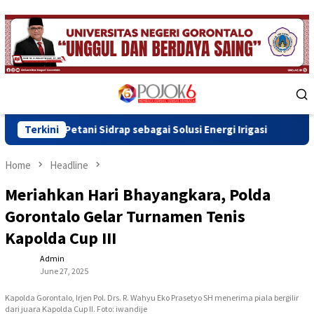
Skip
to
content
Mobile
Menu
ani Sidrap sebagai Solusi Energi Irigasi
Terkini
Wawali Indra G
Home
Headline
Meriahkan Hari Bhayangkara, Polda
Gorontalo Gelar Turnamen Tenis
Kapolda Cup III
Admin
June 27, 2025
Kapolda Gorontalo, Irjen Pol. Drs. R. Wahyu Eko Prasetyo SH menerima piala bergilir
dari juara Kapolda Cup II. Foto: iwandije