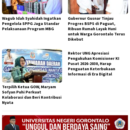
Wagub Idah Syahidah Ingatkan
Gubernur Gusnar Tinjau
Pengelola SPPG Jaga Standar
Progres BSPS di Paguat,
Pelaksanaan Program MBG
Ribuan Rumah Layak Huni
untuk Warga Gorontalo Terus
Dikebut
Rektor UNG Apresiasi
Pengukuhan Komisioner KI
Pusat 2026-2030, Harap
Penguatan Keterbukaan
Informasi di Era Digital
Terpilih Ketua GOW, Maryam
Sofyan Puhi Perkuat
Kolaborasi dan Beri Kontribusi
Nyata