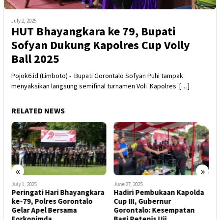
July 2, 2025
HUT Bhayangkara ke 79, Bupati
Sofyan Dukung Kapolres Cup Volly
Ball 2025
Pojok6.id (Limboto) - Bupati Gorontalo Sofyan Puhi tampak
menyaksikan langsung semifinal turnamen Voli 'Kapolres […]
RELATED NEWS
«
»
July 1, 2025
June 27, 2025
J
Peringati Hari Bhayangkara
Hadiri Pembukaan Kapolda
M
am
ke-79, Polres Gorontalo
Cup III, Gubernur
B
a
Gelar Apel Bersama
Gorontalo: Kesempatan
G
Forkopimda
Bagi Petenis Uji
T