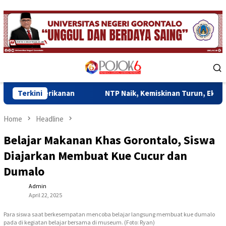
Skip
to
content
Mobile
Menu
kanan
Terkini
NTP Naik, Kemiskinan Turun, Ekonomi Gorontalo M
Home
Headline
Belajar Makanan Khas Gorontalo, Siswa
Diajarkan Membuat Kue Cucur dan
Dumalo
Admin
April 22, 2025
Para siswa saat berkesempatan mencoba belajar langsung membuat kue dumalo
pada di kegiatan belajar bersama di museum. (Foto: Ryan)