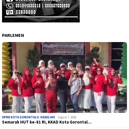
PARLEMEN
DPRD KOTA GORONTALO
,
HEADLINE
August 7, 2026
Semarak HUT ke-81 RI, KKAD Kota Gorontal…