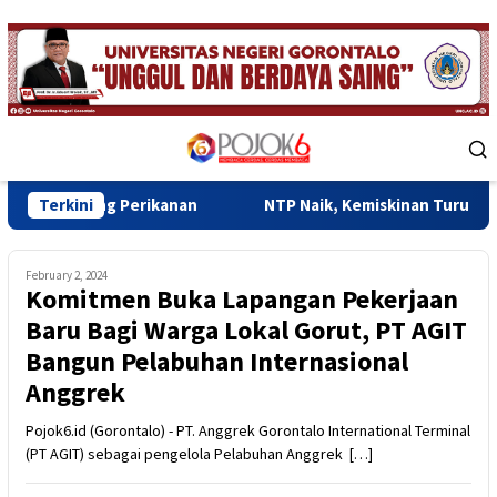
Skip
to
content
Mobile
Menu
g Perikanan
Terkini
NTP Naik, Kemiskinan Turun, Ekonomi Goron
February 2, 2024
Komitmen Buka Lapangan Pekerjaan
Baru Bagi Warga Lokal Gorut, PT AGIT
Bangun Pelabuhan Internasional
Anggrek
Pojok6.id (Gorontalo) - PT. Anggrek Gorontalo International Terminal
(PT AGIT) sebagai pengelola Pelabuhan Anggrek […]