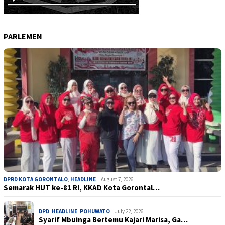
PARLEMEN
DPRD KOTA GORONTALO
,
HEADLINE
August 7, 2026
Semarak HUT ke-81 RI, KKAD Kota Gorontal…
DPD
,
HEADLINE
,
POHUWATO
July 22, 2026
Syarif Mbuinga Bertemu Kajari Marisa, Ga…