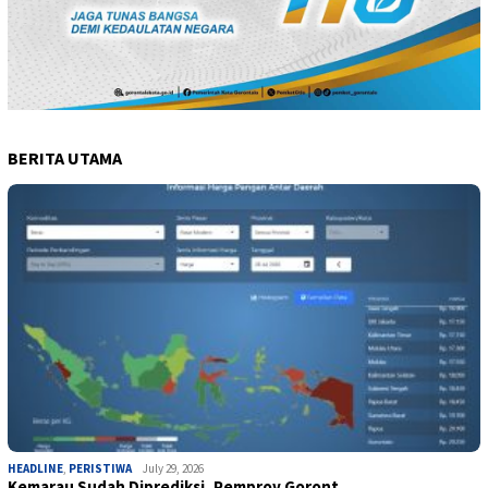
BERITA UTAMA
HEADLINE
,
PERISTIWA
July 29, 2026
Kemarau Sudah Diprediksi, Pemprov Goront…