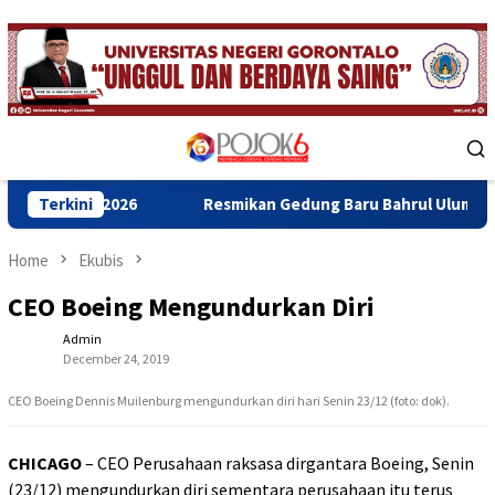
Skip
to
content
Mobile
Menu
I 2026
Terkini
Resmikan Gedung Baru Bahrul Ulum, Wagub Idah D
Home
Ekubis
CEO Boeing Mengundurkan Diri
Admin
December 24, 2019
CEO Boeing Dennis Muilenburg mengundurkan diri hari Senin 23/12 (foto: dok).
CHICAGO
– CEO Perusahaan raksasa dirgantara Boeing, Senin
(23/12) mengundurkan diri sementara perusahaan itu terus