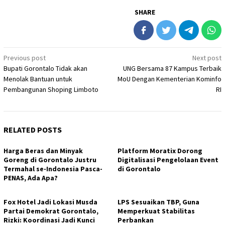
SHARE
Post
Previous post
Next post
Bupati Gorontalo Tidak akan
UNG Bersama 87 Kampus Terbaik
navigation
Menolak Bantuan untuk
MoU Dengan Kementerian Kominfo
Pembangunan Shoping Limboto
RI
RELATED POSTS
Harga Beras dan Minyak
Platform Moratix Dorong
Goreng di Gorontalo Justru
Digitalisasi Pengelolaan Event
Termahal se-Indonesia Pasca-
di Gorontalo
PENAS, Ada Apa?
Fox Hotel Jadi Lokasi Musda
LPS Sesuaikan TBP, Guna
Partai Demokrat Gorontalo,
Memperkuat Stabilitas
Rizki: Koordinasi Jadi Kunci
Perbankan