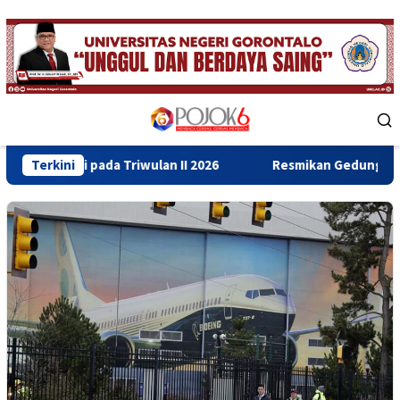
Skip
to
content
Mobile
Menu
 Triwulan II 2026
Terkini
Resmikan Gedung Baru Bahrul Ulum, W