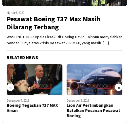
March 6, 2020
Pesawat Boeing 737 Max Masih
Dilarang Terbang
WASHINGTON - Kepala Eksekutif Boeing David Calhoun menyalahkan
pendahulunya atas krisis pesawat 737 MAX, yang masih […]
RELATED NEWS
«
»
December 7, 2018
December 5, 2018
N
n
Boeing Tegaskan 737 MAX
Lion Air Pertimbangkan
B
Aman
Batalkan Pesanan Pesawat
P
Boeing