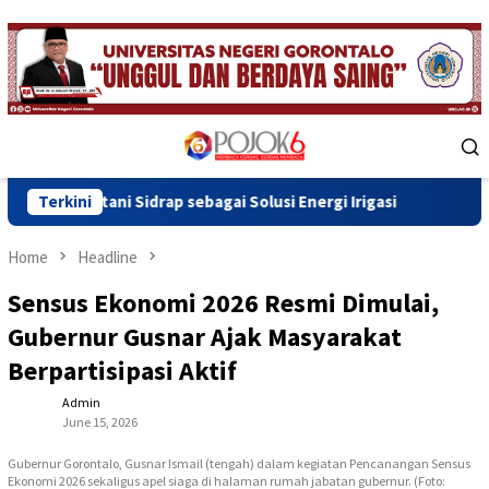
Skip
to
content
Mobile
Menu
rap sebagai Solusi Energi Irigasi
Terkini
Wawali Indra Gobel Te
Home
Headline
Sensus Ekonomi 2026 Resmi Dimulai,
Gubernur Gusnar Ajak Masyarakat
Berpartisipasi Aktif
Admin
June 15, 2026
Gubernur Gorontalo, Gusnar Ismail (tengah) dalam kegiatan Pencanangan Sensus
Ekonomi 2026 sekaligus apel siaga di halaman rumah jabatan gubernur. (Foto: