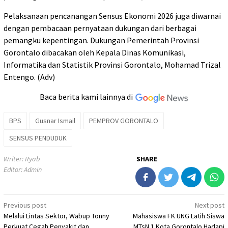
Pelaksanaan pencanangan Sensus Ekonomi 2026 juga diwarnai
dengan pembacaan pernyataan dukungan dari berbagai
pemangku kepentingan. Dukungan Pemerintah Provinsi
Gorontalo dibacakan oleh Kepala Dinas Komunikasi,
Informatika dan Statistik Provinsi Gorontalo, Mohamad Trizal
Entengo. (Adv)
Baca berita kami lainnya di
BPS
Gusnar Ismail
PEMPROV GORONTALO
SENSUS PENDUDUK
Writer: Ryab
SHARE
Editor: Admin
Post
Previous post
Next post
Melalui Lintas Sektor, Wabup Tonny
Mahasiswa FK UNG Latih Siswa
navigation
Perkuat Cegah Penyakit dan
MTsN 1 Kota Gorontalo Hadapi