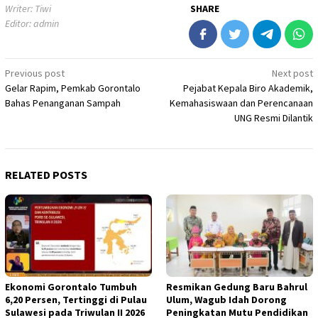
Writer: Tiwi
SHARE
Editor: admin
Post
Previous post
Next post
Gelar Rapim, Pemkab Gorontalo
Pejabat Kepala Biro Akademik,
navigation
Bahas Penanganan Sampah
Kemahasiswaan dan Perencanaan
UNG Resmi Dilantik
RELATED POSTS
Ekonomi Gorontalo Tumbuh
Resmikan Gedung Baru Bahrul
6,20 Persen, Tertinggi di Pulau
Ulum, Wagub Idah Dorong
Sulawesi pada Triwulan II 2026
Peningkatan Mutu Pendidikan