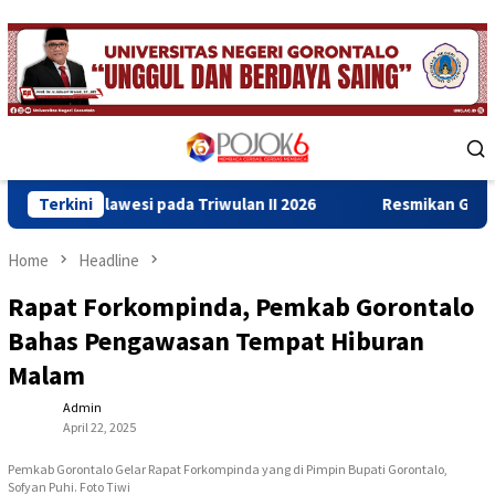
Skip
to
content
Mobile
Menu
si pada Triwulan II 2026
Terkini
Resmikan Gedung Baru Bahrul U
Home
Headline
Rapat Forkompinda, Pemkab Gorontalo
Bahas Pengawasan Tempat Hiburan
Malam
Admin
April 22, 2025
Pemkab Gorontalo Gelar Rapat Forkompinda yang di Pimpin Bupati Gorontalo,
Sofyan Puhi. Foto Tiwi