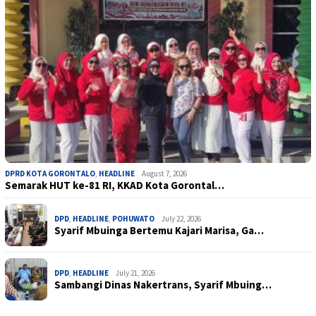
DPRD KOTA GORONTALO
,
HEADLINE
August 7, 2026
Semarak HUT ke-81 RI, KKAD Kota Gorontal…
DPD
,
HEADLINE
,
POHUWATO
July 22, 2026
Syarif Mbuinga Bertemu Kajari Marisa, Ga…
DPD
,
HEADLINE
July 21, 2026
Sambangi Dinas Nakertrans, Syarif Mbuing…