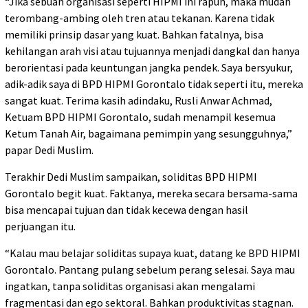
“Jika sebuah organisasi seperti HIPMI ini rapuh, maka mudah
terombang-ambing oleh tren atau tekanan. Karena tidak
memiliki prinsip dasar yang kuat. Bahkan fatalnya, bisa
kehilangan arah visi atau tujuannya menjadi dangkal dan hanya
berorientasi pada keuntungan jangka pendek. Saya bersyukur,
adik-adik saya di BPD HIPMI Gorontalo tidak seperti itu, mereka
sangat kuat. Terima kasih adindaku, Rusli Anwar Achmad,
Ketuam BPD HIPMI Gorontalo, sudah menampil kesemua
Ketum Tanah Air, bagaimana pemimpin yang sesungguhnya,”
papar Dedi Muslim.
Terakhir Dedi Muslim sampaikan, soliditas BPD HIPMI
Gorontalo begit kuat. Faktanya, mereka secara bersama-sama
bisa mencapai tujuan dan tidak kecewa dengan hasil
perjuangan itu.
“Kalau mau belajar soliditas supaya kuat, datang ke BPD HIPMI
Gorontalo. Pantang pulang sebelum perang selesai. Saya mau
ingatkan, tanpa soliditas organisasi akan mengalami
fragmentasi dan ego sektoral. Bahkan produktivitas stagnan.