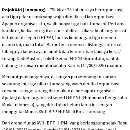
Pojok6.id (Lampung)
– “Sekitar 28 tahun saya berorganisasi,
ada tiga pilar utama yang wajib dimiliki setiap organisasi.
Apapun organisasi itu, wajib punya tiga hal utama ini. Pertama
karakter, kedua integritas dan soliditas. Jika sebuah organisasi
katakanlah seperti HIPMI, lantas kehilangan tiga elemen
utama ini, maka fatal. Berpotensi memicu disfungsi internal,
hilangnya kepercayaan publik dan keruntuhan budaya kerja,”
terang Dedi Muslim, Tokoh Senior HIPMI Gorontalo, saat di
hubungi terpisah melalui selular Kamis (11/06/2026) malam.
Menurut pandangannya, di tengah perkembangan zaman
sekarang ini, tiga pilar utama yang wajib dimiliki organisasi
tersebut sangat jarang ditemukan di berbagai organisasi.
Apalagi dalam organisasi seperti HIPMI (Himpunan Pengusaha
Muda Indonesia), yang di ketahui belum lama ini tengah
menggelar Munas XVIII BPP HIPMI di Kota Lampung.
Dari arena Munas XVIII BPP HIPMI yang berlangsung sejak Rabu
(10/06/2026) sampai Kamis (11/06/2026) di Novotel Hotel