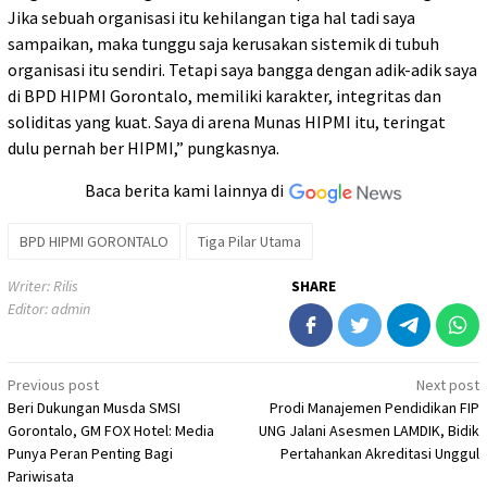
Jika sebuah organisasi itu kehilangan tiga hal tadi saya
sampaikan, maka tunggu saja kerusakan sistemik di tubuh
organisasi itu sendiri. Tetapi saya bangga dengan adik-adik saya
di BPD HIPMI Gorontalo, memiliki karakter, integritas dan
soliditas yang kuat. Saya di arena Munas HIPMI itu, teringat
dulu pernah ber HIPMI,” pungkasnya.
Baca berita kami lainnya di
BPD HIPMI GORONTALO
Tiga Pilar Utama
Writer: Rilis
SHARE
Editor: admin
Post
Previous post
Next post
Beri Dukungan Musda SMSI
Prodi Manajemen Pendidikan FIP
navigation
Gorontalo, GM FOX Hotel: Media
UNG Jalani Asesmen LAMDIK, Bidik
Punya Peran Penting Bagi
Pertahankan Akreditasi Unggul
Pariwisata