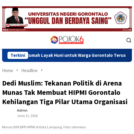
Skip
to
content
Mobile
Menu
h Layak Huni untuk Warga Gorontalo Terus Dikebut
Terkini
Terpi
Home
Headline
Dedi Muslim: Tekanan Politik di Arena
Munas Tak Membuat HIPMI Gorontalo
Kehilangan Tiga Pilar Utama Organisasi
Admin
June 11, 2026
Munas XVIII BPP HIPMI di Kota Lampung. Foto: istimewa