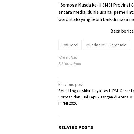
“Semoga Musda ke-II SMSI Provinsi 
antara media, dunia usaha, pemerin
Gorontalo yang lebih baik di masa 
Baca berita
Fox Hotel
Musda SMSI Gorontalo
Writer: Rilis
Editor: admin
Post
Previous post
Setia Hingga Akhir! Loyalitas HIPMI Goronta
navigation
Sorotan dan Tuai Tepuk Tangan di Arena M
HIPMI 2026
RELATED POSTS