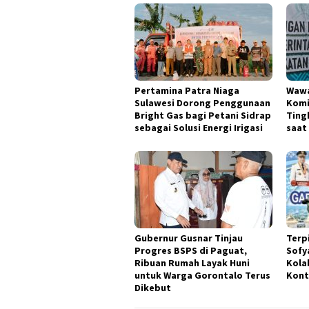
Pertamina Patra Niaga
Wawa
Sulawesi Dorong Penggunaan
Kom
Bright Gas bagi Petani Sidrap
Ting
sebagai Solusi Energi Irigasi
saat
Gubernur Gusnar Tinjau
Terp
Progres BSPS di Paguat,
Sofy
Ribuan Rumah Layak Huni
Kola
untuk Warga Gorontalo Terus
Kont
Dikebut