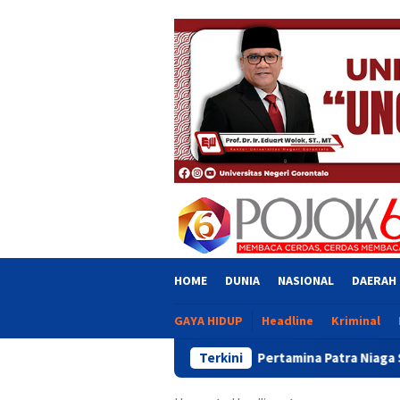
Skip
close
to
content
HOME
DUNIA
NASIONAL
DAERAH
GAYA HIDUP
Headline
Kriminal
Pertamina Patra Niaga Sulawesi Dorong Pengg
Terkini