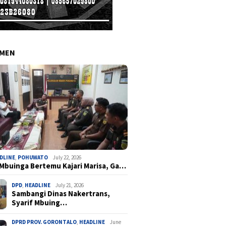
EMEN
DLINE
,
POHUWATO
July 22, 2026
 Mbuinga Bertemu Kajari Marisa, Ga…
DPD
,
HEADLINE
July 21, 2026
Sambangi Dinas Nakertrans,
Syarif Mbuing…
DPRD PROV. GORONTALO
,
HEADLINE
June