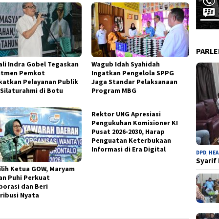
PARL
li Indra Gobel Tegaskan
Wagub Idah Syahidah
itmen Pemkot
Ingatkan Pengelola SPPG
katkan Pelayanan Publik
Jaga Standar Pelaksanaan
 Silaturahmi di Botu
Program MBG
Rektor UNG Apresiasi
Pengukuhan Komisioner KI
Pusat 2026-2030, Harap
Penguatan Keterbukaan
Informasi di Era Digital
DPD
,
HEA
Syarif
ilih Ketua GOW, Maryam
an Puhi Perkuat
borasi dan Beri
ribusi Nyata