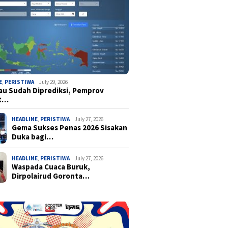
E
,
PERISTIWA
July 29, 2026
u Sudah Diprediksi, Pemprov
t…
HEADLINE
,
PERISTIWA
July 27, 2026
Gema Sukses Penas 2026 Sisakan
Duka bagi…
HEADLINE
,
PERISTIWA
July 27, 2026
Waspada Cuaca Buruk,
Dirpolairud Goronta…