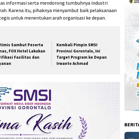
tas informasi serta mendorong tumbuhnya industri
aerah. Karena itu, pihaknya menyambut baik pelaksanaan
tegis untuk menentukan arah organisasi ke depan.
timis Sambut Peserta
Kembali Pimpin SMSI
nas, FOX Hotel Lakukan
Provinsi Gorontalo, Ini
rifikasi Fasilitas dan
Target Program ke Depan
yanan
Irwanto Achmad
BERIT