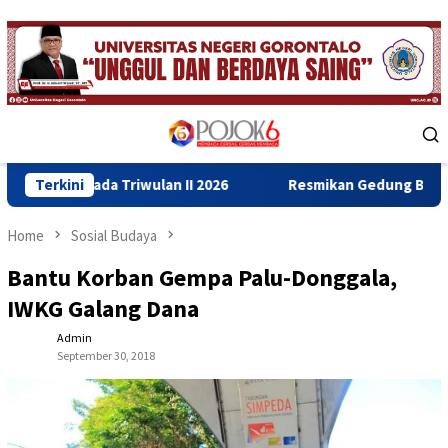
Skip
to
content
Mobile
Menu
wulan II 2026
Terkini
Resmikan Gedung Baru Bahrul Ulum, Wagub
Home
Sosial Budaya
Bantu Korban Gempa Palu-Donggala,
IWKG Galang Dana
Admin
September 30, 2018