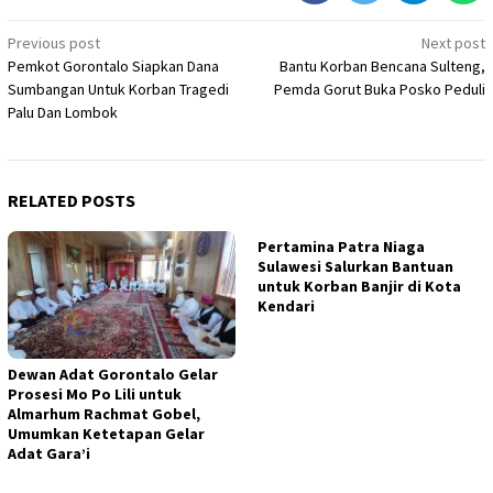
Post
Previous post
Next post
Pemkot Gorontalo Siapkan Dana
Bantu Korban Bencana Sulteng,
navigation
Sumbangan Untuk Korban Tragedi
Pemda Gorut Buka Posko Peduli
Palu Dan Lombok
RELATED POSTS
Pertamina Patra Niaga
Sulawesi Salurkan Bantuan
untuk Korban Banjir di Kota
Kendari
Dewan Adat Gorontalo Gelar
Prosesi Mo Po Lili untuk
Almarhum Rachmat Gobel,
Umumkan Ketetapan Gelar
Adat Gara’i