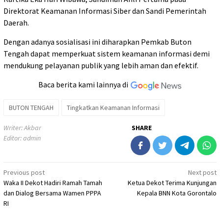
Direktorat Keamanan Informasi Siber dan Sandi Pemerintah
Daerah.
Dengan adanya sosialisasi ini diharapkan Pemkab Buton
Tengah dapat memperkuat sistem keamanan informasi demi
mendukung pelayanan publik yang lebih aman dan efektif.
Baca berita kami lainnya di
BUTON TENGAH
Tingkatkan Keamanan Informasi
Writer: Akbar
SHARE
Editor: admin
Post
Previous post
Next post
Waka II Dekot Hadiri Ramah Tamah
Ketua Dekot Terima Kunjungan
navigation
dan Dialog Bersama Wamen PPPA
Kepala BNN Kota Gorontalo
RI