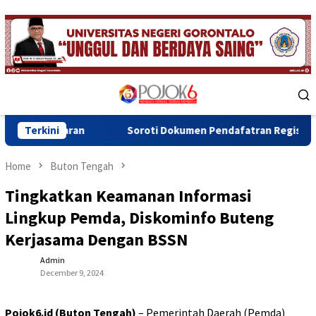
Skip
to
content
Mobile
Menu
an
Terkini
Soroti Dokumen Pendafatran Register Eks Rumah Jaw
Home
Buton Tengah
Tingkatkan Keamanan Informasi
Lingkup Pemda, Diskominfo Buteng
Kerjasama Dengan BSSN
Admin
December 9, 2024
Pojok6.id (Buton Tengah)
– Pemerintah Daerah (Pemda)