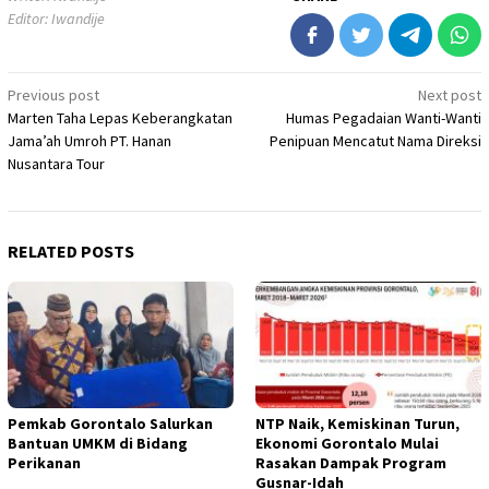
Editor: Iwandije
Post
Previous post
Next post
Marten Taha Lepas Keberangkatan
Humas Pegadaian Wanti-Wanti
navigation
Jama’ah Umroh PT. Hanan
Penipuan Mencatut Nama Direksi
Nusantara Tour
RELATED POSTS
Pemkab Gorontalo Salurkan
NTP Naik, Kemiskinan Turun,
Bantuan UMKM di Bidang
Ekonomi Gorontalo Mulai
Perikanan
Rasakan Dampak Program
Gusnar-Idah