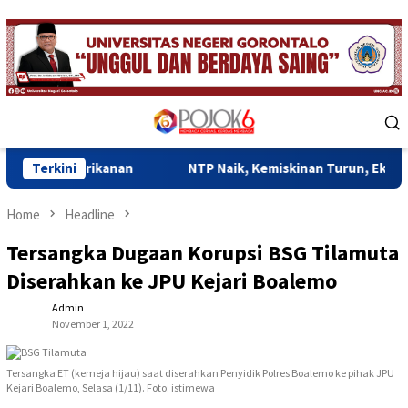
Skip
to
content
Mobile
Menu
kanan
Terkini
NTP Naik, Kemiskinan Turun, Ekonomi Gorontalo 
Home
Headline
Tersangka Dugaan Korupsi BSG Tilamuta
Diserahkan ke JPU Kejari Boalemo
Admin
November 1, 2022
Tersangka ET (kemeja hijau) saat diserahkan Penyidik Polres Boalemo ke pihak JPU
Kejari Boalemo, Selasa (1/11). Foto: istimewa