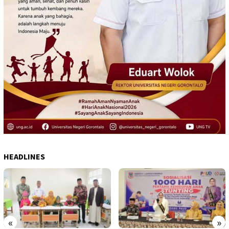
HEADLINES
«
»