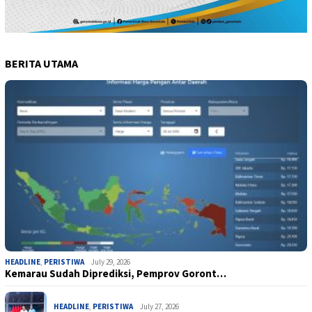
BERITA UTAMA
HEADLINE
,
PERISTIWA
July 29, 2026
Kemarau Sudah Diprediksi, Pemprov Goront…
HEADLINE
,
PERISTIWA
July 27, 2026