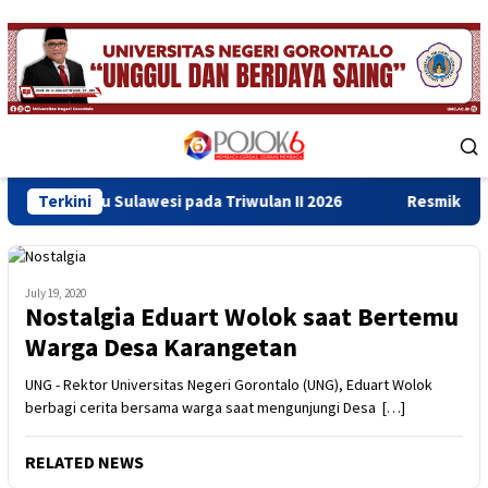
Skip
to
content
Mobile
Menu
u Sulawesi pada Triwulan II 2026
Terkini
Resmikan Gedung Baru 
July 19, 2020
Nostalgia Eduart Wolok saat Bertemu
Warga Desa Karangetan
UNG - Rektor Universitas Negeri Gorontalo (UNG), Eduart Wolok
berbagi cerita bersama warga saat mengunjungi Desa […]
RELATED NEWS