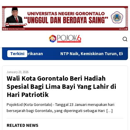
Skip
to
content
Mobile
Menu
ikanan
Terkini
NTP Naik, Kemiskinan Turun, Ekonomi Gorontalo 
January 23, 2026
Wali Kota Gorontalo Beri Hadiah
Spesial Bagi Lima Bayi Yang Lahir di
Hari Patriotik
Pojok6.id (Kota Gorontalo) - Tanggal 23 Januari merupakan hari
bersejarah bagi Gorontalo, yang diperingati sebagai Hari […]
RELATED NEWS