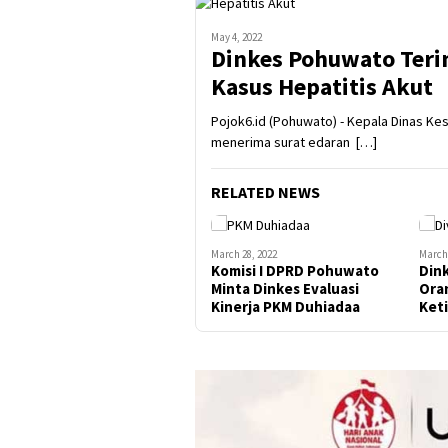
May 4, 2022
Dinkes Pohuwato Teri
Kasus Hepatitis Akut
Pojok6.id (Pohuwato) - Kepala Dinas K
menerima surat edaran […]
RELATED NEWS
March 28, 2022
March 
Komisi I DPRD Pohuwato
Dink
Minta Dinkes Evaluasi
Ora
Kinerja PKM Duhiadaa
Ket