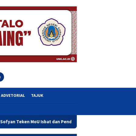
close
h
ADVETORIAL
TAJUK
U Isbat dan Pendaftaran Tanah Wakaf Se Provinsi Gorontalo