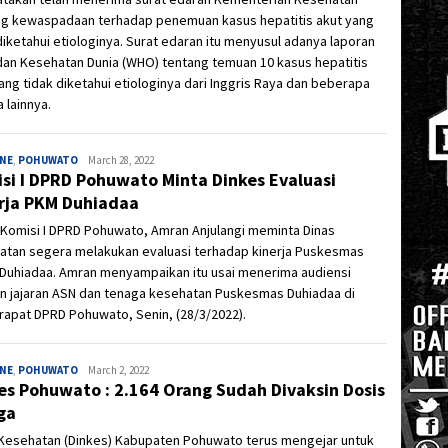
ng kewaspadaan terhadap penemuan kasus hepatitis akut yang
diketahui etiologinya. Surat edaran itu menyusul adanya laporan
dan Kesehatan Dunia (WHO) tentang temuan 10 kasus hepatitis
ang tidak diketahui etiologinya dari Inggris Raya dan beberapa
 lainnya.
INE
,
POHUWATO
Ivan
March 28, 2022
si I DPRD Pohuwato Minta Dinkes Evaluasi
rja PKM Duhiadaa
Komisi I DPRD Pohuwato, Amran Anjulangi meminta Dinas
atan segera melakukan evaluasi terhadap kinerja Puskesmas
 Duhiadaa. Amran menyampaikan itu usai menerima audiensi
n jajaran ASN dan tenaga kesehatan Puskesmas Duhiadaa di
rapat DPRD Pohuwato, Senin, (28/3/2022).
INE
,
POHUWATO
Ivan
March 2, 2022
es Pohuwato : 2.164 Orang Sudah Divaksin Dosis
ga
 Kesehatan (Dinkes) Kabupaten Pohuwato terus mengejar untuk