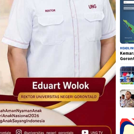
HEADLIN
Kemara
Goron