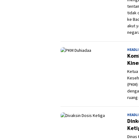
tenta
tidak 
ke Ba
akut y
negara
HEADL
Komi
Kine
Ketua 
Keseh
(PKM)
denga
ruang 
HEADL
Dink
Keti
Dinas