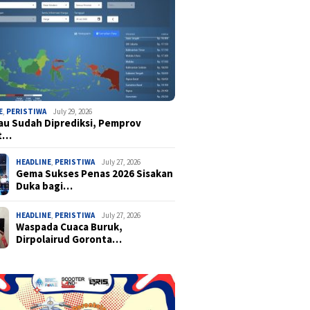
E
,
PERISTIWA
July 29, 2026
u Sudah Diprediksi, Pemprov
t…
HEADLINE
,
PERISTIWA
July 27, 2026
Gema Sukses Penas 2026 Sisakan
Duka bagi…
HEADLINE
,
PERISTIWA
July 27, 2026
Waspada Cuaca Buruk,
Dirpolairud Goronta…