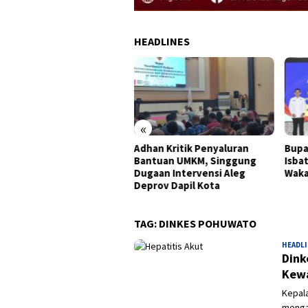
HEADLINES
«
an Kritik Penyaluran
Bupati Sofyan Teken MoU
Wagu
ntuan UMKM, Singgung
Isbat dan Pendaftaran Tanah
Pela
aan Intervensi Aleg
Wakaf Se Provinsi Gorontalo
Usah
rov Dapil Kota
TAG:
DINKES POHUWATO
HEADL
Dink
Kewa
Kepal
menga