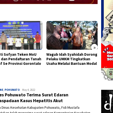
»
b Idah Syahidah Dorong
Pemprov Gorontalo Salurkan
FEB UN
ku UMKM Tingkatkan
Bantuan Modal Usaha kepada
Kuriku
a Melalui Bantuan Modal
395 Pelaku UMKM di Kota
Capai
Gorontalo
INE
,
POHUWATO
Ivan
May 4, 2022
es Pohuwato Terima Surat Edaran
spadaan Kasus Hepatitis Akut
a Dinas Kesehatan Kabupaten Pohuwato, Fidi Mustafa
takan telah menerima surat edaran Kementerian Kesehatan