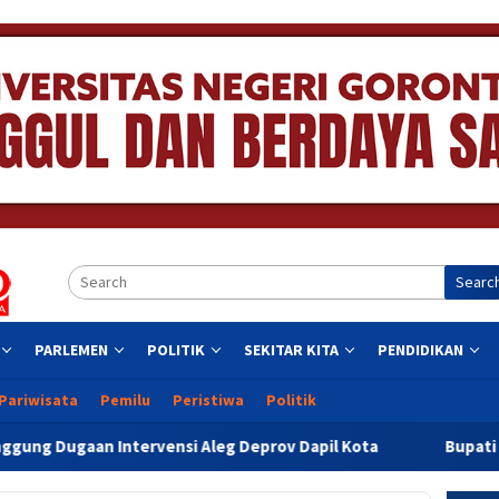
Searc
PARLEMEN
POLITIK
SEKITAR KITA
PENDIDIKAN
Pariwisata
Pemilu
Peristiwa
Politik
ervensi Aleg Deprov Dapil Kota
Bupati Sofyan Teken Mo