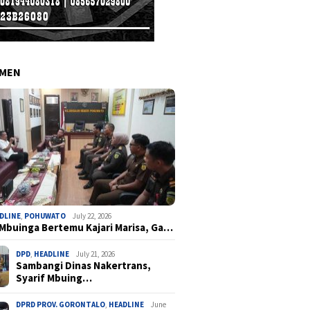
EMEN
DLINE
,
POHUWATO
July 22, 2026
 Mbuinga Bertemu Kajari Marisa, Ga…
DPD
,
HEADLINE
July 21, 2026
Sambangi Dinas Nakertrans,
Syarif Mbuing…
DPRD PROV. GORONTALO
,
HEADLINE
June