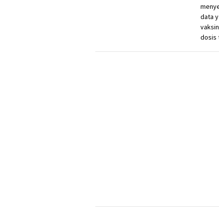
menyel
data 
vaksin
dosis 