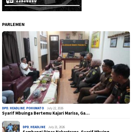
PARLEMEN
DPD
,
HEADLINE
,
POHUWATO
July 22, 2026
Syarif Mbuinga Bertemu Kajari Marisa, Ga…
DPD
,
HEADLINE
July 21, 2026
Sambangi Dinas Nakertrans, Syarif Mbuing…