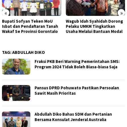
«
»
Wagub Idah Syahidah Dorong
Pemprov Gorontalo Salurkan
Pelaku UMKM Tingkatkan
Bantuan Modal Usaha kepada
Usaha Melalui Bantuan Modal
395 Pelaku UMKM di Kota
Gorontalo
TAG:
ABDULLAH DIKO
Fraksi PKB Beri Warning Pemerintahan SMS:
Program 2024 Tidak Boleh Biasa-biasa Saja
Pansus DPRD Pohuwato Pastikan Persoalan
Sawit Masih Prioritas
Abdullah Diko Bahas SDM dan Pertanian
Bersama Konsulat Jenderal Australia