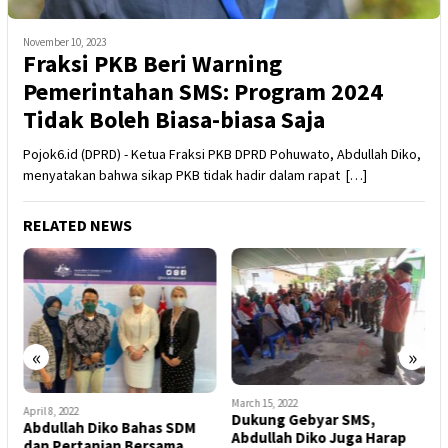
November 10, 2023
Fraksi PKB Beri Warning
Pemerintahan SMS: Program 2024
Tidak Boleh Biasa-biasa Saja
Pojok6.id (DPRD) - Ketua Fraksi PKB DPRD Pohuwato, Abdullah Diko,
menyatakan bahwa sikap PKB tidak hadir dalam rapat […]
RELATED NEWS
«
»
A
March 15, 2022
P
December 6, 2021
Dukung Gebyar SMS,
M
Dukung Idris Kadji, Fraksi
Abdullah Diko Juga Harap
PKB DPRD Pohuwato