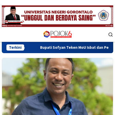
Skip
to
content
Mobile
Menu
Bupati Sofyan Teken MoU Isbat dan Pendaftaran Tanah Wakaf 
Terkini