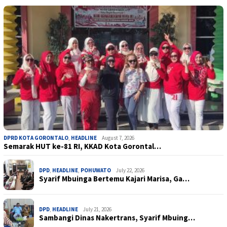
DPRD KOTA GORONTALO
,
HEADLINE
August 7, 2026
Semarak HUT ke-81 RI, KKAD Kota Gorontal…
DPD
,
HEADLINE
,
POHUWATO
July 22, 2026
Syarif Mbuinga Bertemu Kajari Marisa, Ga…
DPD
,
HEADLINE
July 21, 2026
Sambangi Dinas Nakertrans, Syarif Mbuing…