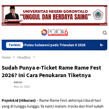
Skip
to
content
Mobile
Menu
au Sulawesi pada Triwulan II 2026
Terkini
Resmikan Gedung Baru
Home
Headline
Sudah Punya e-Ticket Rame Rame Fest
2026? Ini Cara Penukaran Tiketnya
Admin
May 13, 2026
Pojok6.id (Hiburan)
– Rame Rame Fest akhirnya tiba di hari
yang di tunggu tunggu. Ya nanti malam Jrocks dan Hivi! sudah