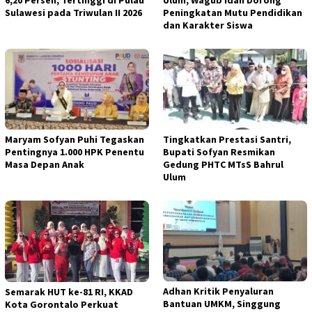
6,20 Persen, Tertinggi di Pulau
Ulum, Wagub Idah Dorong
Sulawesi pada Triwulan II 2026
Peningkatan Mutu Pendidikan
dan Karakter Siswa
Maryam Sofyan Puhi Tegaskan
Tingkatkan Prestasi Santri,
Pentingnya 1.000 HPK Penentu
Bupati Sofyan Resmikan
Masa Depan Anak
Gedung PHTC MTsS Bahrul
Ulum
Adhan Kritik Penyaluran
Semarak HUT ke-81 RI, KKAD
Bantuan UMKM, Singgung
Kota Gorontalo Perkuat