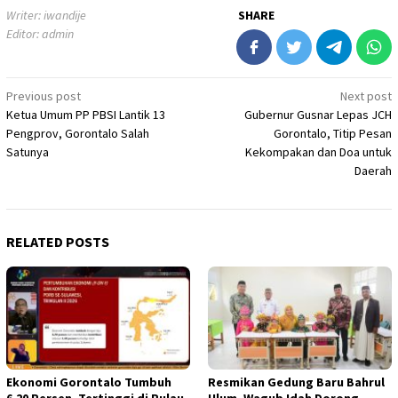
Writer: iwandije
SHARE
Editor: admin
Post
Previous post
Next post
Ketua Umum PP PBSI Lantik 13
Gubernur Gusnar Lepas JCH
navigation
Pengprov, Gorontalo Salah
Gorontalo, Titip Pesan
Satunya
Kekompakan dan Doa untuk
Daerah
RELATED POSTS
Ekonomi Gorontalo Tumbuh
Resmikan Gedung Baru Bahrul