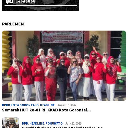
PARLEMEN
DPRD KOTA GORONTALO
,
HEADLINE
August 7, 2026
Semarak HUT ke-81 RI, KKAD Kota Gorontal…
DPD
,
HEADLINE
,
POHUWATO
July 22, 2026