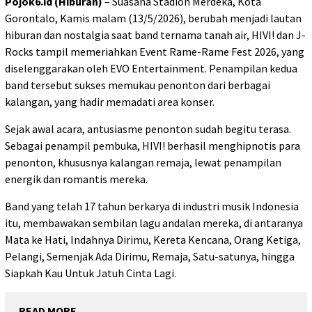
Pojok6.id (Hiburan)
– Suasana Stadion Merdeka, Kota
Gorontalo, Kamis malam (13/5/2026), berubah menjadi lautan
hiburan dan nostalgia saat band ternama tanah air, HIVI! dan J-
Rocks tampil memeriahkan Event Rame-Rame Fest 2026, yang
diselenggarakan oleh EVO Entertainment. Penampilan kedua
band tersebut sukses memukau penonton dari berbagai
kalangan, yang hadir memadati area konser.
Sejak awal acara, antusiasme penonton sudah begitu terasa.
Sebagai penampil pembuka, HIVI! berhasil menghipnotis para
penonton, khususnya kalangan remaja, lewat penampilan
energik dan romantis mereka.
Band yang telah 17 tahun berkarya di industri musik Indonesia
itu, membawakan sembilan lagu andalan mereka, di antaranya
Mata ke Hati, Indahnya Dirimu, Kereta Kencana, Orang Ketiga,
Pelangi, Semenjak Ada Dirimu, Remaja, Satu-satunya, hingga
Siapkah Kau Untuk Jatuh Cinta Lagi.
READ MORE