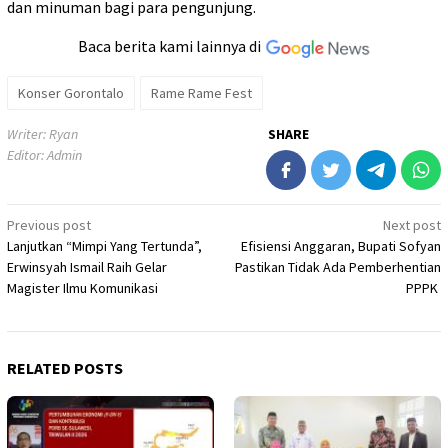
dan minuman bagi para pengunjung.
Baca berita kami lainnya di
Konser Gorontalo
Rame Rame Fest
Writer: Ryan
SHARE
Editor: Admin
Post
Previous post
Next post
Lanjutkan “Mimpi Yang Tertunda”,
Efisiensi Anggaran, Bupati Sofyan
navigation
Erwinsyah Ismail Raih Gelar
Pastikan Tidak Ada Pemberhentian
Magister Ilmu Komunikasi
PPPK
RELATED POSTS