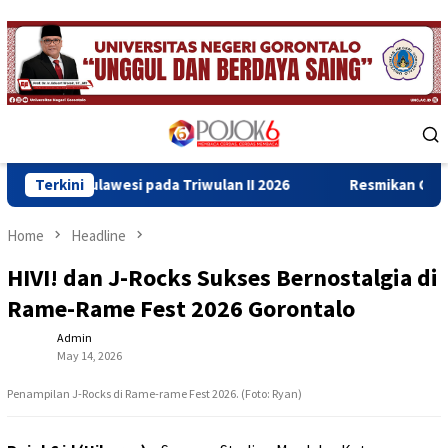
Skip
to
content
Mobile
Menu
si pada Triwulan II 2026
Terkini
Resmikan Gedung Baru Bahrul U
Home
Headline
HIVI! dan J-Rocks Sukses Bernostalgia di
Rame-Rame Fest 2026 Gorontalo
Admin
May 14, 2026
Penampilan J-Rocks di Rame-rame Fest 2026. (Foto: Ryan)