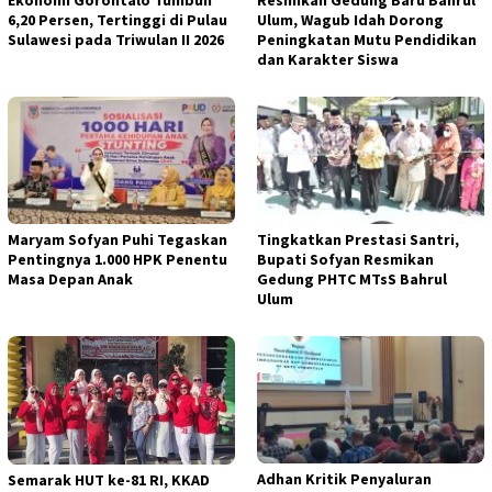
Ekonomi Gorontalo Tumbuh
Resmikan Gedung Baru Bahrul
6,20 Persen, Tertinggi di Pulau
Ulum, Wagub Idah Dorong
Sulawesi pada Triwulan II 2026
Peningkatan Mutu Pendidikan
dan Karakter Siswa
Maryam Sofyan Puhi Tegaskan
Tingkatkan Prestasi Santri,
Pentingnya 1.000 HPK Penentu
Bupati Sofyan Resmikan
Masa Depan Anak
Gedung PHTC MTsS Bahrul
Ulum
Adhan Kritik Penyaluran
Semarak HUT ke-81 RI, KKAD