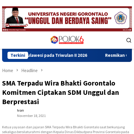
Skip
to
content
Mobile
Menu
si pada Triwulan II 2026
Terkini
Resmikan Gedung Baru Bahrul U
Home
Headline
SMA Terpadu Wira Bhakti Gorontalo
Komitmen Ciptakan SDM Unggul dan
Berprestasi
Ivan
November 18, 2021
Ketua yayasan dan jajaran SMA Terpadu Wira Bhakti Gorontalo saat berkunjung
sekaligus bersilaturahmi dengan Kepala Dinas Dikbudpora Provinsi Gorontalo pada