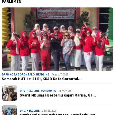
PARLEMEN
DPRD KOTA GORONTALO
,
HEADLINE
August 7, 2026
Semarak HUT ke-81 RI, KKAD Kota Gorontal…
DPD
,
HEADLINE
,
POHUWATO
July 22, 2026
Syarif Mbuinga Bertemu Kajari Marisa, Ga…
DPD
,
HEADLINE
July 21, 2026
Sambangi Dinas Nakertrans, Syarif Mbuing…