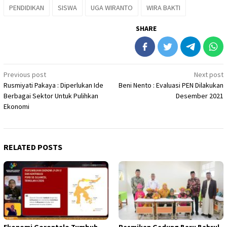
PENDIDIKAN
SISWA
UGA WIRANTO
WIRA BAKTI
SHARE
Post
Previous post
Next post
Rusmiyati Pakaya : Diperlukan Ide
Beni Nento : Evaluasi PEN Dilakukan
navigation
Berbagai Sektor Untuk Pulihkan
Desember 2021
Ekonomi
RELATED POSTS