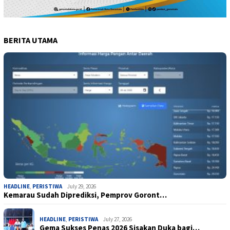
BERITA UTAMA
HEADLINE
,
PERISTIWA
July 29, 2026
Kemarau Sudah Diprediksi, Pemprov Goront…
HEADLINE
,
PERISTIWA
July 27, 2026
Gema Sukses Penas 2026 Sisakan Duka bagi…