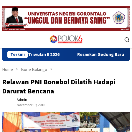
Skip
to
content
Mobile
Menu
lan II 2026
Terkini
Resmikan Gedung Baru Bahrul Ulum, Wagub Id
Home
Bone Bolango
Relawan PMI Bonebol Dilatih Hadapi
Darurat Bencana
Admin
November 19, 2018