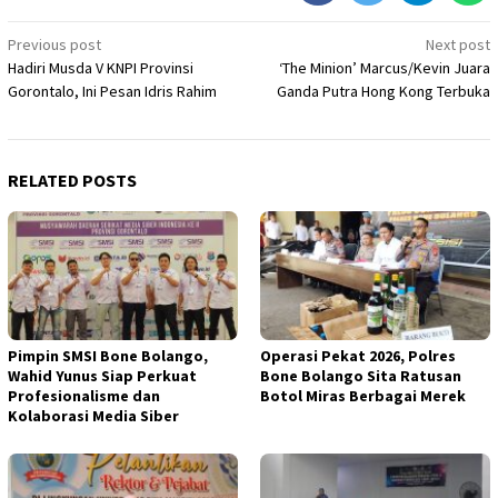
Post
Previous post
Next post
Hadiri Musda V KNPI Provinsi
‘The Minion’ Marcus/Kevin Juara
navigation
Gorontalo, Ini Pesan Idris Rahim
Ganda Putra Hong Kong Terbuka
RELATED POSTS
Pimpin SMSI Bone Bolango,
Operasi Pekat 2026, Polres
Wahid Yunus Siap Perkuat
Bone Bolango Sita Ratusan
Profesionalisme dan
Botol Miras Berbagai Merek
Kolaborasi Media Siber