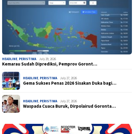
HEADLINE
,
PERISTIWA
July 29, 2026
Kemarau Sudah Diprediksi, Pemprov Goront…
HEADLINE
,
PERISTIWA
July 27, 2026
Gema Sukses Penas 2026 Sisakan Duka bagi…
HEADLINE
,
PERISTIWA
July 27, 2026
Waspada Cuaca Buruk, Dirpolairud Goronta…