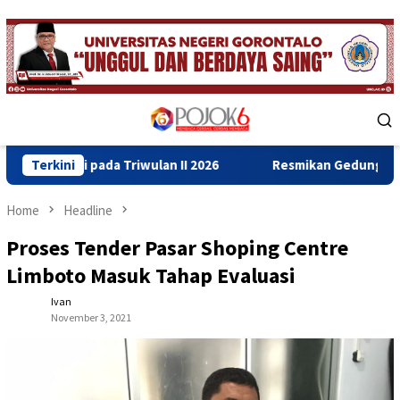
Skip
to
content
Mobile
Menu
 Triwulan II 2026
Terkini
Resmikan Gedung Baru Bahrul Ulum, Wa
Home
Headline
Proses Tender Pasar Shoping Centre
Limboto Masuk Tahap Evaluasi
Ivan
November 3, 2021