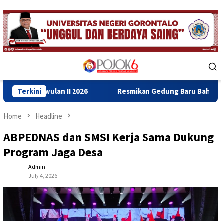
Skip
to
content
Mobile
Menu
026
Terkini
Resmikan Gedung Baru Bahrul Ulum, Wagub Idah Doro
Home
Headline
ABPEDNAS dan SMSI Kerja Sama Dukung
Program Jaga Desa
Admin
July 4, 2026