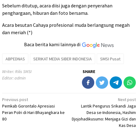
Sebelum ditutup, acara diisi juga dengan penyerahan
penghargaan, hiburan dan foto bersama.
Acara besutan Cahaya profesional muda berlangsung megah
dan meriah (*)
Baca berita kami lainnya di
ABPEDNAS
SERIKAT MEDIA SIBER INDONESIA
SMSI Pusat
Writer: Rilis SMSI
SHARE
Editor: admin
Post
Previous post
Next post
Pemkab Gorontalo Apresiasi
Lantik Pengurus Srikandi Jaga
navigation
Peran Polri di Hari Bhayangkara ke
Desa se-Indonesia, Hashim
80
Djojohadikusumo: Menjaga Gizi dan
Kas Desa