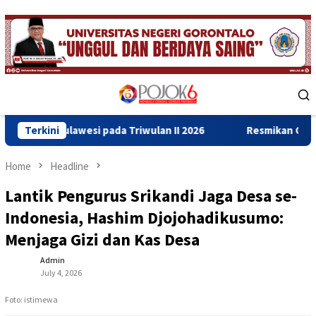
Skip
to
content
Mobile
Menu
esi pada Triwulan II 2026
Terkini
Resmikan Gedung Baru Bahrul 
Home
Headline
Lantik Pengurus Srikandi Jaga Desa se-
Indonesia, Hashim Djojohadikusumo:
Menjaga Gizi dan Kas Desa
Admin
July 4, 2026
Foto: istimewa