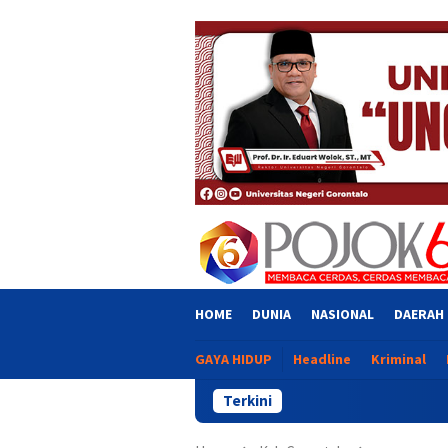
Skip
close
to
content
HOME
DUNIA
NASIONAL
DAERAH
GAYA HIDUP
Headline
Kriminal
Terkini
Eko