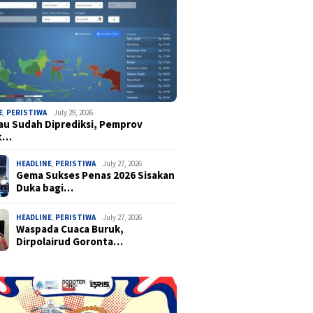
E
,
PERISTIWA
July 29, 2026
u Sudah Diprediksi, Pemprov
t…
HEADLINE
,
PERISTIWA
July 27, 2026
Gema Sukses Penas 2026 Sisakan
Duka bagi…
HEADLINE
,
PERISTIWA
July 27, 2026
Waspada Cuaca Buruk,
Dirpolairud Goronta…