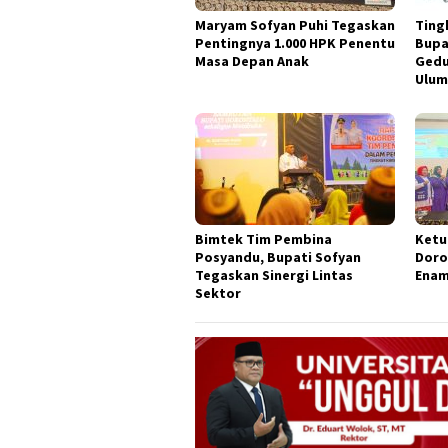
Maryam Sofyan Puhi Tegaskan
Ting
Pentingnya 1.000 HPK Penentu
Bupa
Masa Depan Anak
Gedu
Ulu
Bimtek Tim Pembina
Ketu
Posyandu, Bupati Sofyan
Doro
Tegaskan Sinergi Lintas
Enam
Sektor