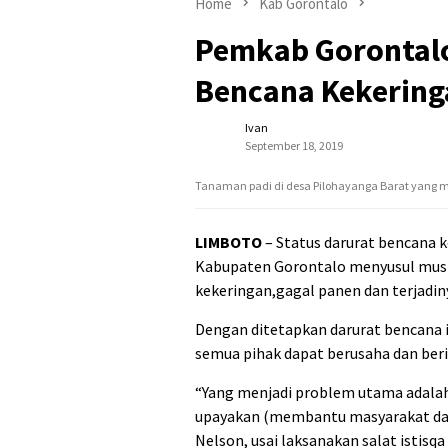
Home
Kab Gorontalo
Pemkab Gorontalo
Bencana Kekering
Ivan
September 18, 2019
Tanaman padi di desa Pilohayanga Barat yang me
LIMBOTO
– Status darurat bencana 
Kabupaten Gorontalo menyusul mus
kekeringan,gagal panen dan terjadiny
Dengan ditetapkan darurat bencana
semua pihak dapat berusaha dan ber
“Yang menjadi problem utama adalah 
upayakan (membantu masyarakat dan
Nelson, usai laksanakan salat istisq