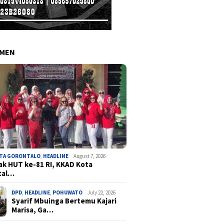
EMEN
OTA GORONTALO
,
HEADLINE
August 7, 2026
k HUT ke-81 RI, KKAD Kota
tal…
DPD
,
HEADLINE
,
POHUWATO
July 22, 2026
Syarif Mbuinga Bertemu Kajari
Marisa, Ga…