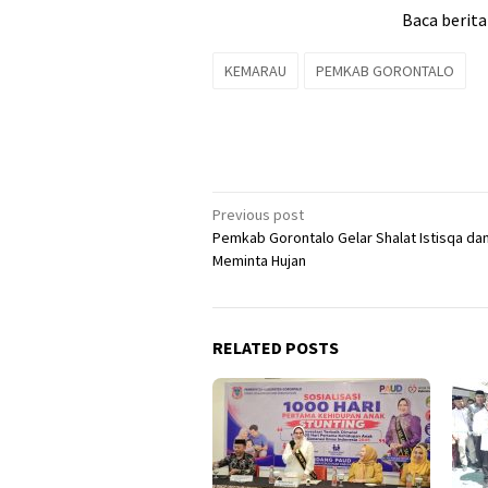
Baca berita
KEMARAU
PEMKAB GORONTALO
Post
Previous post
Pemkab Gorontalo Gelar Shalat Istisqa da
navigation
Meminta Hujan
RELATED POSTS