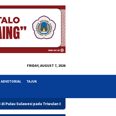
close
FRIDAY, AUGUST 7, 2026
ADVETORIAL
TAJUK
pada Triwulan II 2026
Resmikan Gedung Baru Bahrul Ulum