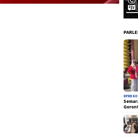
PARL
DPRD K
Semara
Goron