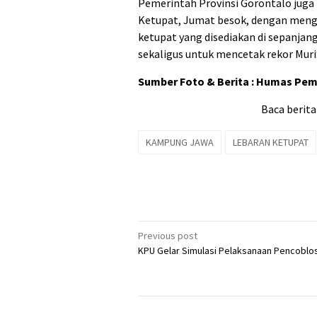
Pemerintah Provinsi Gorontalo juga
Ketupat, Jumat besok, dengan mengg
ketupat yang disediakan di sepanjan
sekaligus untuk mencetak rekor Muri
Sumber Foto & Berita : Humas Pe
Baca berita
KAMPUNG JAWA
LEBARAN KETUPAT
Post
Previous post
KPU Gelar Simulasi Pelaksanaan Pencoblo
navigation