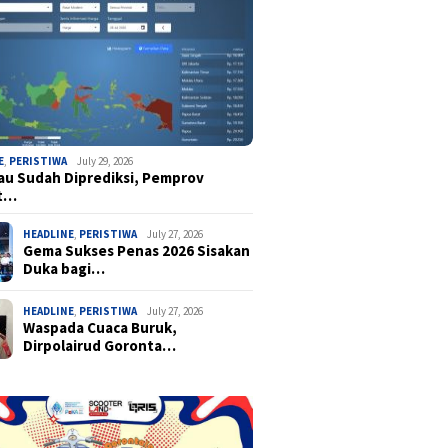
E
,
PERISTIWA
July 29, 2026
u Sudah Diprediksi, Pemprov
t…
HEADLINE
,
PERISTIWA
July 27, 2026
Gema Sukses Penas 2026 Sisakan
Duka bagi…
HEADLINE
,
PERISTIWA
July 27, 2026
Waspada Cuaca Buruk,
Dirpolairud Goronta…