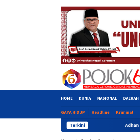
Skip
close
to
content
HOME
DUNIA
NASIONAL
DAERAH
GAYA HIDUP
Headline
Kriminal
Terkini
Adhan Kritik Penyaluran