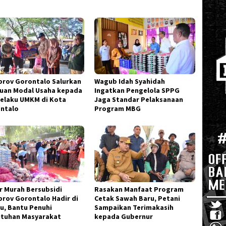
rov Gorontalo Salurkan
Wagub Idah Syahidah
uan Modal Usaha kepada
Ingatkan Pengelola SPPG
Pelaku UMKM di Kota
Jaga Standar Pelaksanaan
ntalo
Program MBG
r Murah Bersubsidi
Rasakan Manfaat Program
rov Gorontalo Hadir di
Cetak Sawah Baru, Petani
hu, Bantu Penuhi
Sampaikan Terimakasih
tuhan Masyarakat
kepada Gubernur