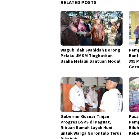
RELATED POSTS
Wagub Idah Syahidah Dorong
Pemp
Pelaku UMKM Tingkatkan
Bant
Usaha Melalui Bantuan Modal
395 
Goro
Gubernur Gusnar Tinjau
Pasa
Progres BSPS di Paguat,
Pemp
Ribuan Rumah Layak Huni
Bilu
untuk Warga Gorontalo Terus
Kebu
Dikebut