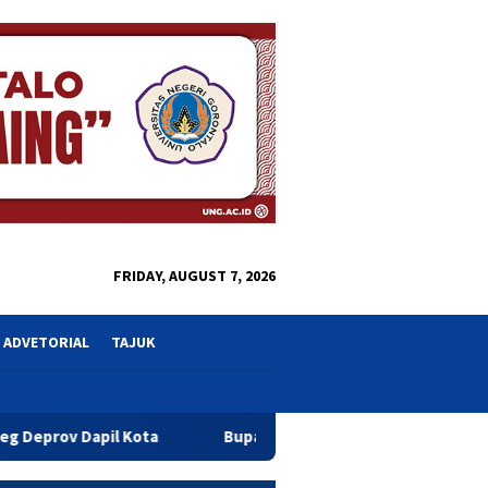
close
FRIDAY, AUGUST 7, 2026
ADVETORIAL
TAJUK
ota
Bupati Sofyan Teken MoU Isbat dan Pendaftaran Tana