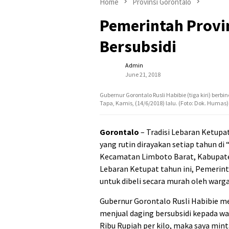
Home
Provinsi Gorontalo
Pemerintah Provi
Bersubsidi
Admin
June 21, 2018
Gubernur Gorontalo Rusli Habibie (tiga kiri) ber
Tapa, Kamis, (14/6/2018) lalu. (Foto: Dok. Humas)
Gorontalo
– Tradisi Lebaran Ketupa
yang rutin dirayakan setiap tahun 
Kecamatan Limboto Barat, Kabupat
Lebaran Ketupat tahun ini, Pemerint
untuk dibeli secara murah oleh warga
Gubernur Gorontalo Rusli Habibie 
menjual daging bersubsidi kepada war
Ribu Rupiah per kilo, maka saya mi