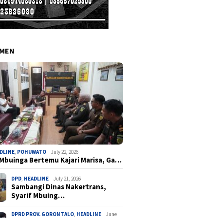
EMEN
DLINE
,
POHUWATO
July 22, 2026
 Mbuinga Bertemu Kajari Marisa, Ga…
DPD
,
HEADLINE
July 21, 2026
Sambangi Dinas Nakertrans,
Syarif Mbuing…
DPRD PROV. GORONTALO
,
HEADLINE
June