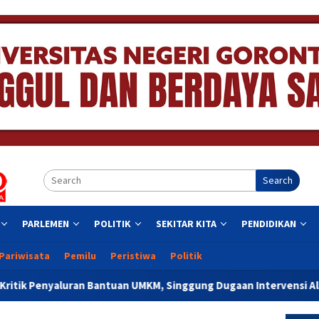
Search
PARLEMEN
POLITIK
SEKITAR KITA
PENDIDIKAN
Pariwisata
Pemilu
Peristiwa
Politik
 Bantuan UMKM, Singgung Dugaan Intervensi Aleg Deprov Dapil K