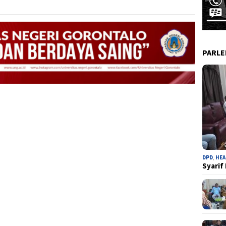
PARL
DPD
,
HEA
Syarif