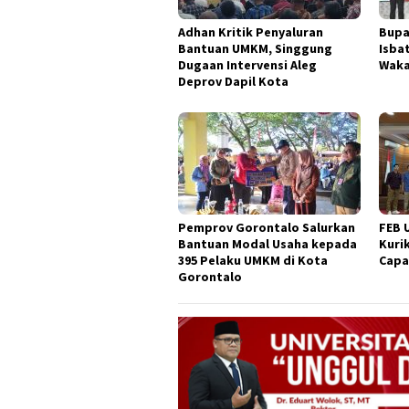
Adhan Kritik Penyaluran
Bupa
Bantuan UMKM, Singgung
Isba
Dugaan Intervensi Aleg
Waka
Deprov Dapil Kota
Pemprov Gorontalo Salurkan
FEB 
Bantuan Modal Usaha kepada
Kuri
395 Pelaku UMKM di Kota
Capa
Gorontalo