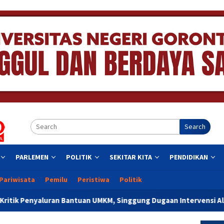
Search
PARLEMEN
POLITIK
SEKITAR KITA
PENDIDIKAN
Pariwisata
Pemilu
Peristiwa
Politik
 Bantuan UMKM, Singgung Dugaan Intervensi Aleg Deprov Dapil K