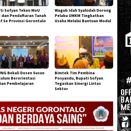
ti Sofyan Teken MoU
Wagub Idah Syahidah Dorong
t dan Pendaftaran Tanah
Pelaku UMKM Tingkatkan
f Se Provinsi Gorontalo
Usaha Melalui Bantuan Modal
UNG Bekali Dosen Susun
Bimtek Tim Pembina
kulum Berorientasi
Posyandu, Bupati Sofyan
ian Pembelajaran
Tegaskan Sinergi Lintas
Sektor