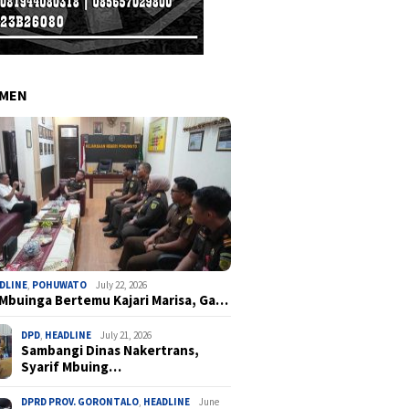
EMEN
DLINE
,
POHUWATO
July 22, 2026
 Mbuinga Bertemu Kajari Marisa, Ga…
DPD
,
HEADLINE
July 21, 2026
Sambangi Dinas Nakertrans,
Syarif Mbuing…
DPRD PROV. GORONTALO
,
HEADLINE
June