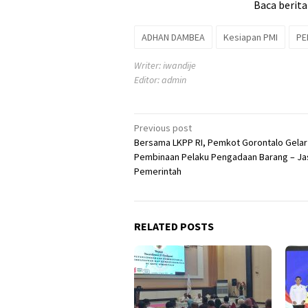
Baca berita
ADHAN DAMBEA
Kesiapan PMI
PE
Writer: iwandije
Editor: admin
Post
Previous post
Bersama LKPP RI, Pemkot Gorontalo Gelar
navigation
Pembinaan Pelaku Pengadaan Barang – Ja
Pemerintah
RELATED POSTS