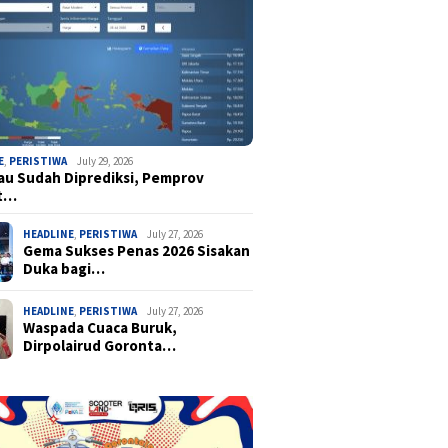
E
,
PERISTIWA
July 29, 2026
u Sudah Diprediksi, Pemprov
t…
HEADLINE
,
PERISTIWA
July 27, 2026
Gema Sukses Penas 2026 Sisakan
Duka bagi…
HEADLINE
,
PERISTIWA
July 27, 2026
Waspada Cuaca Buruk,
Dirpolairud Goronta…