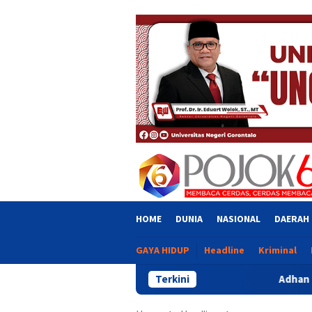
Skip
close
to
content
HOME
DUNIA
NASIONAL
DAERAH
GAYA HIDUP
Headline
Kriminal
Terkini
Adhan Kritik Penyaluran