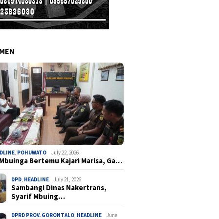
EMEN
DLINE
,
POHUWATO
July 22, 2026
 Mbuinga Bertemu Kajari Marisa, Ga…
DPD
,
HEADLINE
July 21, 2026
Sambangi Dinas Nakertrans,
Syarif Mbuing…
DPRD PROV. GORONTALO
,
HEADLINE
June