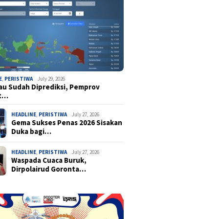
E
,
PERISTIWA
July 29, 2026
u Sudah Diprediksi, Pemprov
t…
HEADLINE
,
PERISTIWA
July 27, 2026
Gema Sukses Penas 2026 Sisakan
Duka bagi…
HEADLINE
,
PERISTIWA
July 27, 2026
Waspada Cuaca Buruk,
Dirpolairud Goronta…