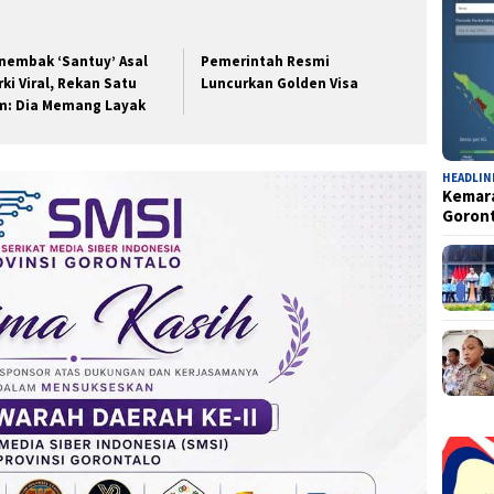
nembak ‘Santuy’ Asal
Pemerintah Resmi
rki Viral, Rekan Satu
Luncurkan Golden Visa
m: Dia Memang Layak
HEADLIN
Kemara
Goron