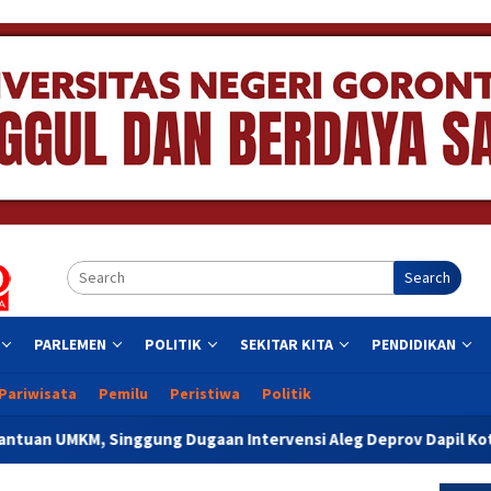
Search
PARLEMEN
POLITIK
SEKITAR KITA
PENDIDIKAN
Pariwisata
Pemilu
Peristiwa
Politik
ung Dugaan Intervensi Aleg Deprov Dapil Kota
Bupati S