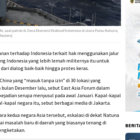
L saat patroli di Zona Ekonomi Eksklusif Indonesia di utara Pulau Natuna,
Reuters)
nan terhadap Indonesia terkait hak menggunakan jalur
g Indonesia yang lebih lemah militernya itu untuk
ri dialog baik-baik hingga protes keras.
hina yang “masuk tanpa izin” di 30 lokasi yang
 bulan Desember lalu, sebut East Asia Forum dalam
 kejadian serupa menyusul pada awal Januari. Kapal-kapal
-kapal negara itu, sebut berbagai media di Jakarta.
ra kedua negara Asia tersebut, eskalasi di dekat Natuna
masalah baru di daerah yang biasanya tenang di
BERIT
sengketakan.