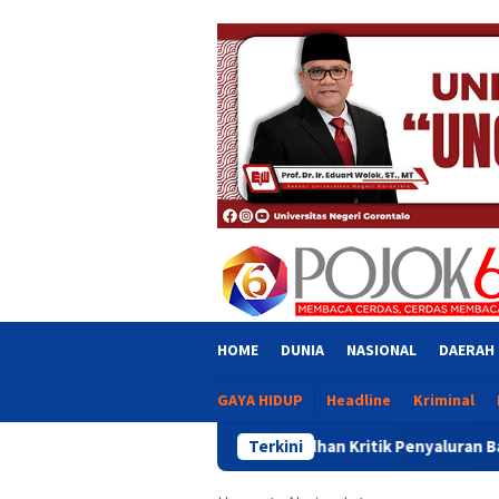
Skip
close
to
content
HOME
DUNIA
NASIONAL
DAERAH
GAYA HIDUP
Headline
Kriminal
Adhan Kritik Penyaluran Bantuan UMKM, Singg
Terkini