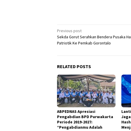
Post
Previous post
Sekda Gorut Serahkan Bendera Pusaka Ha
navigation
Patriotik Ke Pemkab Gorontalo
RELATED POSTS
ABPEDNAS Apresiasi
Lant
Pengabdian BPD Purwakarta
Jaga
Periode 2019-2027:
Hash
“Pengabdianmu Adalah
Menj