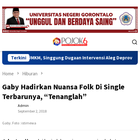
Skip
to
content
Mobile
Menu
n UMKM, Singgung Dugaan Intervensi Aleg Deprov Dapil Kota
Terkini
Home
Hiburan
Gaby Hadirkan Nuansa Folk Di Single
Terbarunya, “Tenanglah”
Admin
September 2, 2018
Gaby. Foto : istimewa