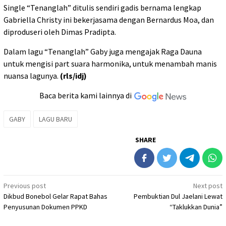
Single “Tenanglah” ditulis sendiri gadis bernama lengkap
Gabriella Christy ini bekerjasama dengan Bernardus Moa, dan
diproduseri oleh Dimas Pradipta.
Dalam lagu “Tenanglah” Gaby juga mengajak Raga Dauna
untuk mengisi part suara harmonika, untuk menambah manis
nuansa lagunya.
(rls/idj)
Baca berita kami lainnya di
GABY
LAGU BARU
SHARE
Post
Previous post
Next post
Dikbud Bonebol Gelar Rapat Bahas
Pembuktian Dul Jaelani Lewat
navigation
Penyusunan Dokumen PPKD
“Taklukkan Dunia”