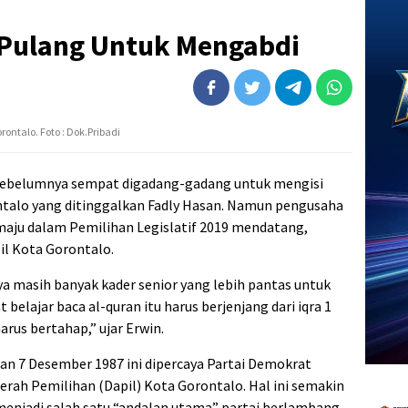
p Pulang Untuk Mengabdi
ontalo. Foto : Dok.Pribadi
i sebelumnya sempat digadang-gadang untuk mengisi
ntalo yang ditinggalkan Fadly Hasan. Namun pengusaha
 maju dalam Pemilihan Legislatif 2019 mendatang,
il Kota Gorontalo.
ya masih banyak kader senior yang lebih pantas untuk
belajar baca al-quran itu harus berjenjang dari iqra 1
harus bertahap,” ujar Erwin.
an 7 Desember 1987 ini dipercaya Partai Demokrat
rah Pemilihan (Dapil) Kota Gorontalo. Hal ini semakin
menjadi salah satu “andalan utama” partai berlambang