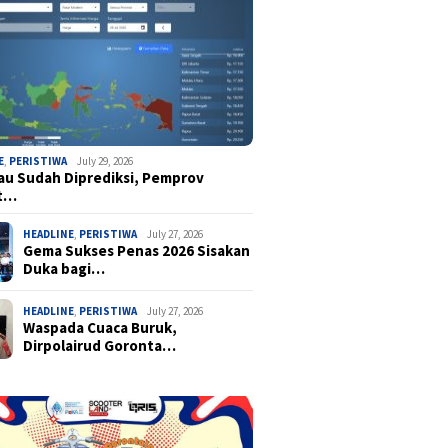
E
,
PERISTIWA
July 29, 2026
u Sudah Diprediksi, Pemprov
t…
HEADLINE
,
PERISTIWA
July 27, 2026
Gema Sukses Penas 2026 Sisakan
Duka bagi…
HEADLINE
,
PERISTIWA
July 27, 2026
Waspada Cuaca Buruk,
Dirpolairud Goronta…