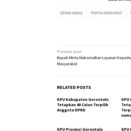
ERWIN ISMAIL
PARTAI DEMOKRAT
Post
Previous post
Bupati Minta Maksimalkan Layanan Kepada
navigation
Masyarakat
RELATED POSTS
KPU Kabupaten Gorontalo
KPU 
Tetapkan 40 Calon Terpilih
Teta
Anggota DPRD
Terp
nam
KPU Provinsi Gorontalo
KPU 