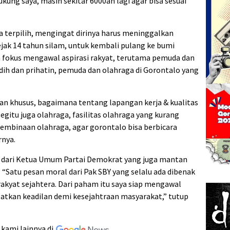
ung saya, masih sekitar 6000an lagi agar bisa sesuai
ika terpilih, mengingat dirinya harus meninggalkan
ejak 14 tahun silam, untuk kembali pulang ke bumi
fokus mengawal aspirasi rakyat, terutama pemuda dan
dih dan prihatin, pemuda dan olahraga di Gorontalo yang
an khusus, bagaimana tentang lapangan kerja & kualitas
egitu juga olahraga, fasilitas olahraga yang kurang
 pembinaan olahraga, agar gorontalo bisa berbicara
rnya.
l dari Ketua Umum Partai Demokrat yang juga mantan
“Satu pesan moral dari Pak SBY yang selalu ada dibenak
rakyat sejahtera. Dari paham itu saya siap mengawal
patkan keadilan demi kesejahtraan masyarakat,” tutup
 kami lainnya di