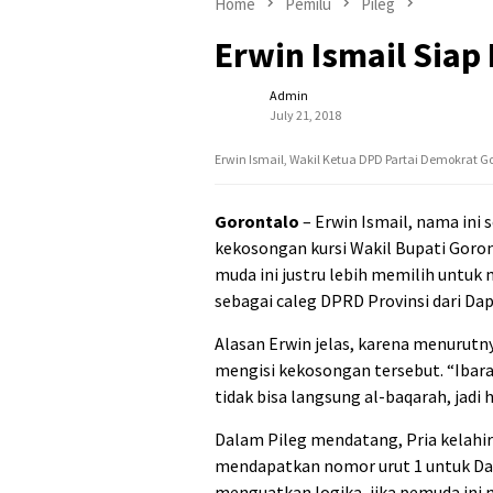
Home
Pemilu
Pileg
Erwin Ismail Sia
Admin
July 21, 2018
Erwin Ismail, Wakil Ketua DPD Partai Demokrat Gor
Gorontalo
– Erwin Ismail, nama in
kekosongan kursi Wakil Bupati Goro
muda ini justru lebih memilih untuk
sebagai caleg DPRD Provinsi dari Dap
Alasan Erwin jelas, karena menurutn
mengisi kekosongan tersebut. “Ibarat 
tidak bisa langsung al-baqarah, jadi 
Dalam Pileg mendatang, Pria kelahir
mendapatkan nomor urut 1 untuk Dae
menguatkan logika, jika pemuda ini 