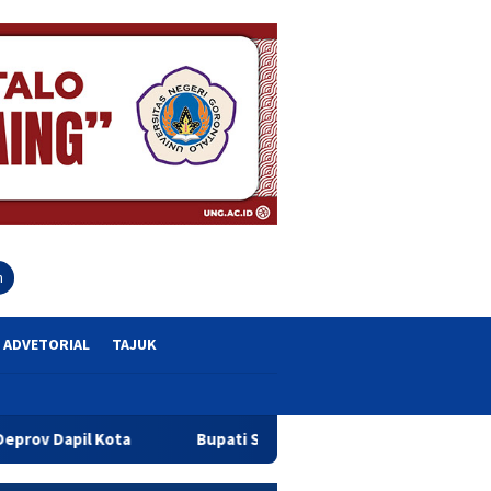
close
h
ADVETORIAL
TAJUK
ota
Bupati Sofyan Teken MoU Isbat dan Pendaftaran Tana