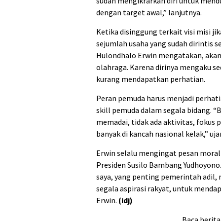
sudah mengikrarkan diri untuk menduk
dengan target awal,” lanjutnya.
Ketika disinggung terkait visi misi j
sejumlah usaha yang sudah dirintis s
Hulondhalo Erwin mengatakan, akan 
olahraga. Karena dirinya mengaku se
kurang mendapatkan perhatian.
Peran pemuda harus menjadi perhati
skill pemuda dalam segala bidang. “B
memadai, tidak ada aktivitas, fokus
banyak di kancah nasional kelak,” uja
Erwin selalu mengingat pesan mora
Presiden Susilo Bambang Yudhoyono. 
saya, yang penting pemerintah adil, 
segala aspirasi rakyat, untuk menda
Erwin.
(idj)
Baca berita