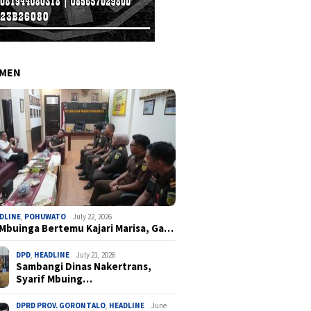
EMEN
DLINE
,
POHUWATO
July 22, 2026
 Mbuinga Bertemu Kajari Marisa, Ga…
DPD
,
HEADLINE
July 21, 2026
Sambangi Dinas Nakertrans,
Syarif Mbuing…
DPRD PROV. GORONTALO
,
HEADLINE
June