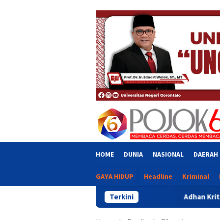
Skip
close
to
content
HOME
DUNIA
NASIONAL
DAERAH
GAYA HIDUP
Headline
Kriminal
Terkini
Adhan Kritik Penyaluran