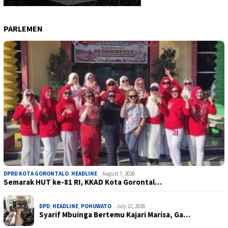
PARLEMEN
DPRD KOTA GORONTALO
,
HEADLINE
August 7, 2026
Semarak HUT ke-81 RI, KKAD Kota Gorontal…
DPD
,
HEADLINE
,
POHUWATO
July 22, 2026
Syarif Mbuinga Bertemu Kajari Marisa, Ga…