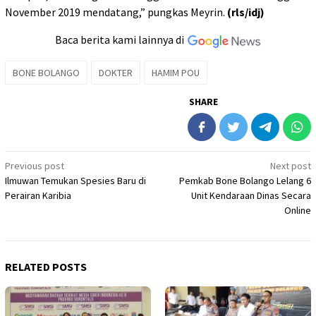
November 2019 mendatang,” pungkas Meyrin.
(rls/idj)
Baca berita kami lainnya di
BONE BOLANGO
DOKTER
HAMIM POU
SHARE
Post
Previous post
Next post
Ilmuwan Temukan Spesies Baru di
Pemkab Bone Bolango Lelang 6
navigation
Perairan Karibia
Unit Kendaraan Dinas Secara
Online
RELATED POSTS