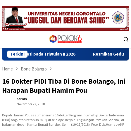
Skip
to
content
Mobile
Menu
ada Triwulan II 2026
Terkini
Resmikan Gedung Baru Bahrul Ulum
Home
Bone Bolango
16 Dokter PIDI Tiba Di Bone Bolango, Ini
Harapan Bupati Hamim Pou
Admin
November 22, 2018
Bupati Hamim Pou saat menerima 16 dokter Program Internship Dokter Indonesia
(PIDI) angkatan IV tahun 2018, di sela apel kerja di lingkungan Pemkab Bonebol, di
halaman depan Kantor Bupati Bonebol, Senin (19/11/2018). Foto: Dok.Humas-AKP