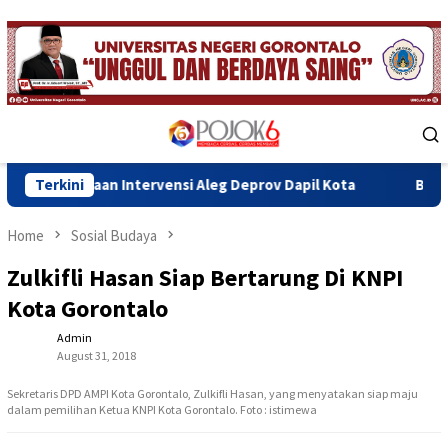
Skip
to
content
Mobile
Menu
n Intervensi Aleg Deprov Dapil Kota
Terkini
Bupati Sofyan Teke
Home
Sosial Budaya
Zulkifli Hasan Siap Bertarung Di KNPI
Kota Gorontalo
Admin
August 31, 2018
Sekretaris DPD AMPI Kota Gorontalo, Zulkifli Hasan, yang menyatakan siap maju
dalam pemilihan Ketua KNPI Kota Gorontalo. Foto : istimewa