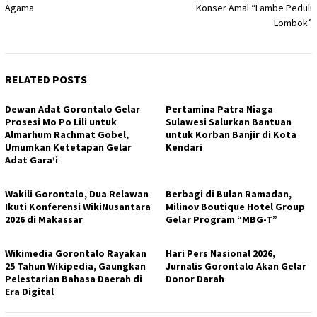
navigation
Agama
Konser Amal “Lambe Peduli
Lombok”
RELATED POSTS
Dewan Adat Gorontalo Gelar
Pertamina Patra Niaga
Prosesi Mo Po Lili untuk
Sulawesi Salurkan Bantuan
Almarhum Rachmat Gobel,
untuk Korban Banjir di Kota
Umumkan Ketetapan Gelar
Kendari
Adat Gara’i
Wakili Gorontalo, Dua Relawan
Berbagi di Bulan Ramadan,
Ikuti Konferensi WikiNusantara
Milinov Boutique Hotel Group
2026 di Makassar
Gelar Program “MBG-T”
Wikimedia Gorontalo Rayakan
Hari Pers Nasional 2026,
25 Tahun Wikipedia, Gaungkan
Jurnalis Gorontalo Akan Gelar
Pelestarian Bahasa Daerah di
Donor Darah
Era Digital