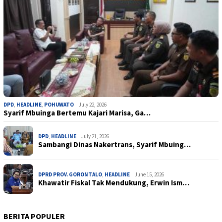
DPD
,
HEADLINE
,
POHUWATO
July 22, 2026
Syarif Mbuinga Bertemu Kajari Marisa, Ga…
DPD
,
HEADLINE
July 21, 2026
Sambangi Dinas Nakertrans, Syarif Mbuing…
DPRD PROV. GORONTALO
,
HEADLINE
June 15, 2026
Khawatir Fiskal Tak Mendukung, Erwin Ism…
BERITA POPULER