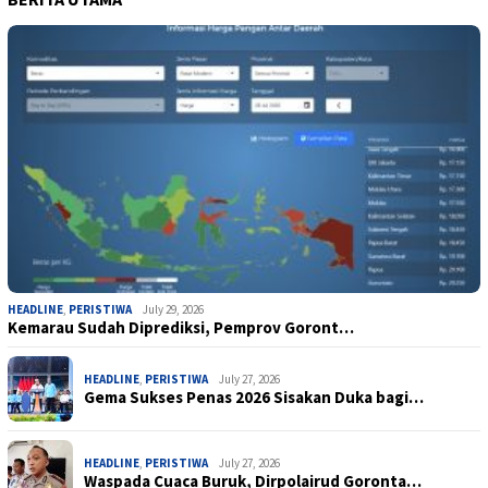
HEADLINE
,
PERISTIWA
July 29, 2026
Kemarau Sudah Diprediksi, Pemprov Goront…
HEADLINE
,
PERISTIWA
July 27, 2026
Gema Sukses Penas 2026 Sisakan Duka bagi…
HEADLINE
,
PERISTIWA
July 27, 2026
Waspada Cuaca Buruk, Dirpolairud Goronta…