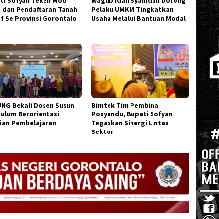
ti Sofyan Teken MoU
Wagub Idah Syahidah Dorong
t dan Pendaftaran Tanah
Pelaku UMKM Tingkatkan
f Se Provinsi Gorontalo
Usaha Melalui Bantuan Modal
UNG Bekali Dosen Susun
Bimtek Tim Pembina
kulum Berorientasi
Posyandu, Bupati Sofyan
ian Pembelajaran
Tegaskan Sinergi Lintas
Sektor