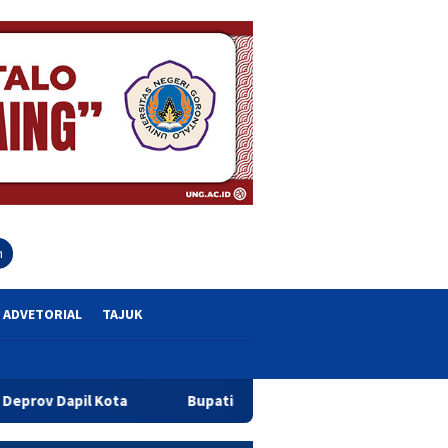
close
h
ADVETORIAL
TAJUK
a
Bupati Sofyan Teken MoU Isbat dan Pendaftaran Tanah 