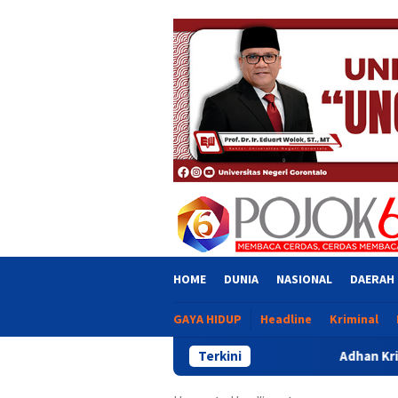
Skip
close
to
content
HOME
DUNIA
NASIONAL
DAERAH
GAYA HIDUP
Headline
Kriminal
Terkini
Adhan Kritik Penyaluran B