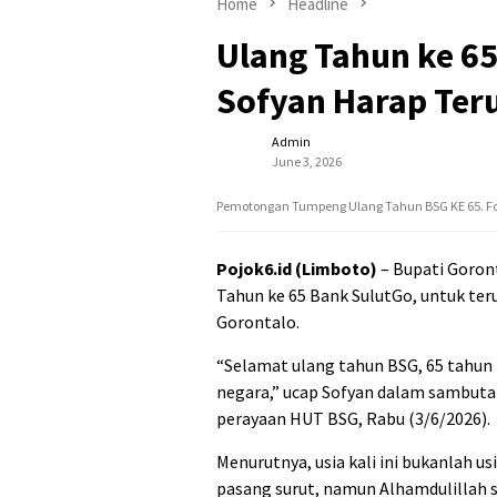
Home
Headline
Ulang Tahun ke 65
Sofyan Harap Ter
Admin
June 3, 2026
Pemotongan Tumpeng Ulang Tahun BSG KE 65. Fo
Pojok6.id (Limboto)
– Bupati Goro
Tahun ke 65 Bank SulutGo, untuk te
Gorontalo.
“Selamat ulang tahun BSG, 65 tahun
negara,” ucap Sofyan dalam sambuta
perayaan HUT BSG, Rabu (3/6/2026).
Menurutnya, usia kali ini bukanlah u
pasang surut, namun Alhamdulillah s