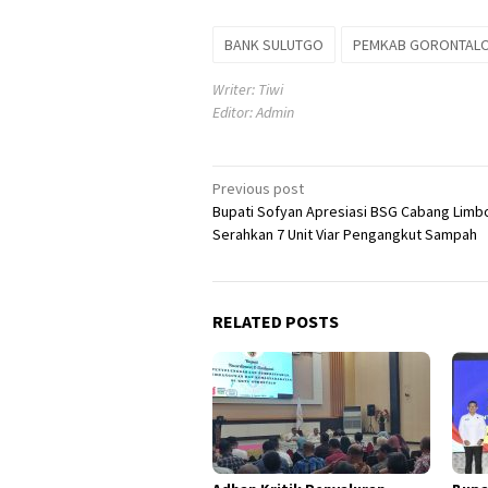
BANK SULUTGO
PEMKAB GORONTAL
Writer: Tiwi
Editor: Admin
Post
Previous post
Bupati Sofyan Apresiasi BSG Cabang Limb
navigation
Serahkan 7 Unit Viar Pengangkut Sampah
RELATED POSTS