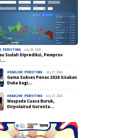
E
,
PERISTIWA
July 29, 2026
u Sudah Diprediksi, Pemprov
t…
HEADLINE
,
PERISTIWA
July 27, 2026
Gema Sukses Penas 2026 Sisakan
Duka bagi…
HEADLINE
,
PERISTIWA
July 27, 2026
Waspada Cuaca Buruk,
Dirpolairud Goronta…