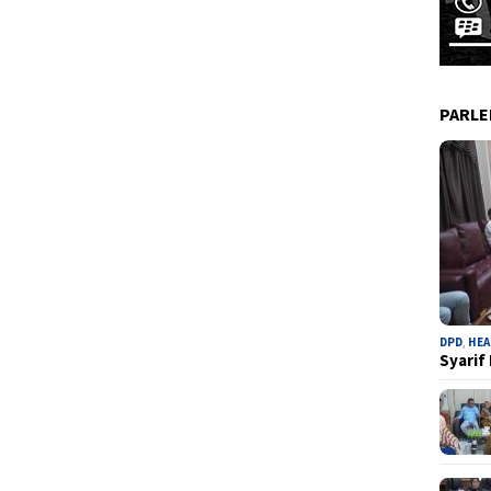
PARL
DPD
,
HEA
Syarif