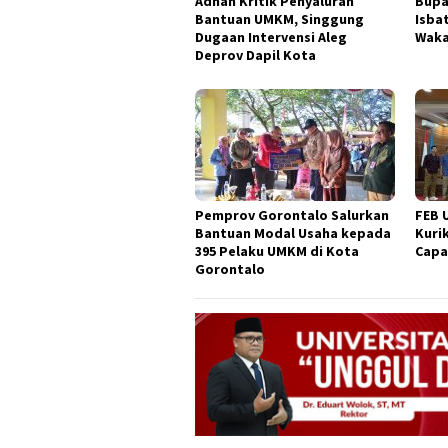
Adhan Kritik Penyaluran
Bupa
Bantuan UMKM, Singgung
Isba
Dugaan Intervensi Aleg
Waka
Deprov Dapil Kota
Pemprov Gorontalo Salurkan
FEB 
Bantuan Modal Usaha kepada
Kuri
395 Pelaku UMKM di Kota
Capa
Gorontalo