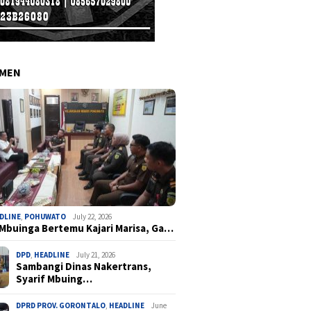
EMEN
DLINE
,
POHUWATO
July 22, 2026
 Mbuinga Bertemu Kajari Marisa, Ga…
DPD
,
HEADLINE
July 21, 2026
Sambangi Dinas Nakertrans,
Syarif Mbuing…
DPRD PROV. GORONTALO
,
HEADLINE
June