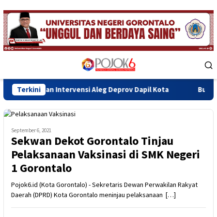
Skip
to
content
Mobile
Menu
n Intervensi Aleg Deprov Dapil Kota
Terkini
Bupati Sofyan Teke
September 6, 2021
Sekwan Dekot Gorontalo Tinjau
Pelaksanaan Vaksinasi di SMK Negeri
1 Gorontalo
Pojok6.id (Kota Gorontalo) - Sekretaris Dewan Perwakilan Rakyat
Daerah (DPRD) Kota Gorontalo meninjau pelaksanaan […]