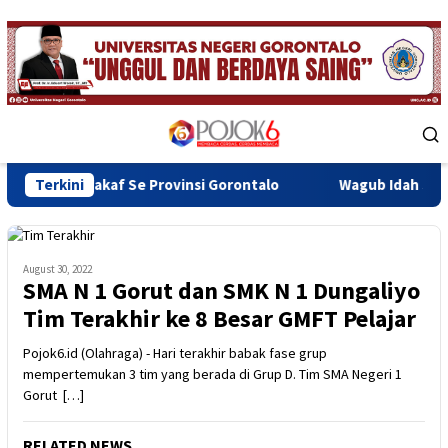
Skip
to
content
Mobile
Menu
akaf Se Provinsi Gorontalo
Terkini
Wagub Idah Syahidah Dorong
August 30, 2022
SMA N 1 Gorut dan SMK N 1 Dungaliyo
Tim Terakhir ke 8 Besar GMFT Pelajar
Pojok6.id (Olahraga) - Hari terakhir babak fase grup
mempertemukan 3 tim yang berada di Grup D. Tim SMA Negeri 1
Gorut […]
RELATED NEWS