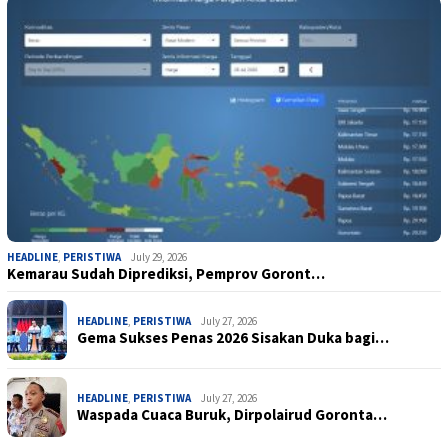
HEADLINE
,
PERISTIWA
July 29, 2026
Kemarau Sudah Diprediksi, Pemprov Goront…
HEADLINE
,
PERISTIWA
July 27, 2026
Gema Sukses Penas 2026 Sisakan Duka bagi…
HEADLINE
,
PERISTIWA
July 27, 2026
Waspada Cuaca Buruk, Dirpolairud Goronta…