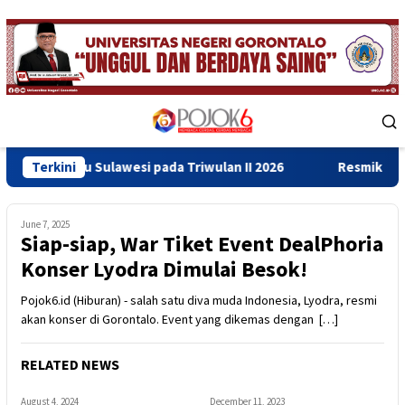
Skip
to
content
Mobile
Menu
lawesi pada Triwulan II 2026
Terkini
Resmikan Gedung Baru Bahr
June 7, 2025
Siap-siap, War Tiket Event DealPhoria
Konser Lyodra Dimulai Besok!
Pojok6.id (Hiburan) - salah satu diva muda Indonesia, Lyodra, resmi
akan konser di Gorontalo. Event yang dikemas dengan […]
RELATED NEWS
August 4, 2024
December 11, 2023