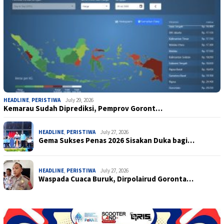
HEADLINE
,
PERISTIWA
July 29, 2026
Kemarau Sudah Diprediksi, Pemprov Goront…
HEADLINE
,
PERISTIWA
July 27, 2026
Gema Sukses Penas 2026 Sisakan Duka bagi…
HEADLINE
,
PERISTIWA
July 27, 2026
Waspada Cuaca Buruk, Dirpolairud Goronta…