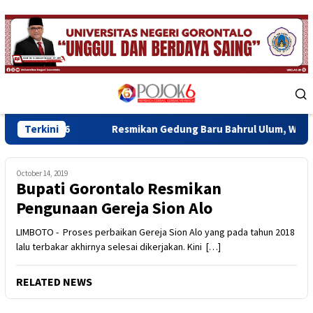
Skip
to
content
Mobile
Menu
26
Terkini
Resmikan Gedung Baru Bahrul Ulum, Wagub Idah Doron
October 14, 2019
Bupati Gorontalo Resmikan
Pengunaan Gereja Sion Alo
LIMBOTO - Proses perbaikan Gereja Sion Alo yang pada tahun 2018
lalu terbakar akhirnya selesai dikerjakan. Kini […]
RELATED NEWS