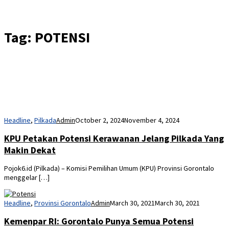
Tag:
POTENSI
Headline
,
Pilkada
Admin
October 2, 2024
November 4, 2024
KPU Petakan Potensi Kerawanan Jelang Pilkada Yang
Makin Dekat
Pojok6.id (Pilkada) – Komisi Pemilihan Umum (KPU) Provinsi Gorontalo
menggelar […]
Headline
,
Provinsi Gorontalo
Admin
March 30, 2021
March 30, 2021
Kemenpar RI: Gorontalo Punya Semua Potensi
Wisata, Tapi..
Direktur Pengembangan Destinasi II, Kementrian Pariwisata dan Ekonomi
Kreatif (Kemenpar) RI Wawan Gunawan menilai Provinsi Gorontalo
memiliki semua potensi wisata untuk dikembangkan.