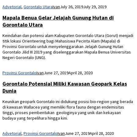
Keindahan dan potensi alam Kabupaten Gorontalo Utara (Gorut) menjadi
titik lokasi Orienteering bagi Mahasiswa Pecinta Alam (Mapala) di
Provinsi Gorontalo untuk menyelenggarakan Jelajah Gunung Hutan
Gorontalo Jilid III 2019 yang diselenggarakan Mapala Benua Universitas
Negeri Gorontalo (UNG).
Provinsi Gorontalo
Ivan
June 27, 2019
April 28, 2020
Gorontalo Potensial Miliki Kawasan Geopark Kelas
Dunia
Keunikan geopark Gorontalo ini didukung posisi bio-region yang berada
di kawasan Wallacea yang memiliki flora fauna dengan endemisitas
tinggi, proses pembentukan geologinya yang unik dan kekayaan
budaya yang terpelihara hingga kini.
Advetorial
,
Provinsi Gorontalo
Ivan
June 27, 2019
April 28, 2020
Geoheritage Harus Memiliki Geodiversity,
Biodiversity dan Cultural Diversity
Warisan geologi (geoheritage) yang akan dijadikan geopark ini