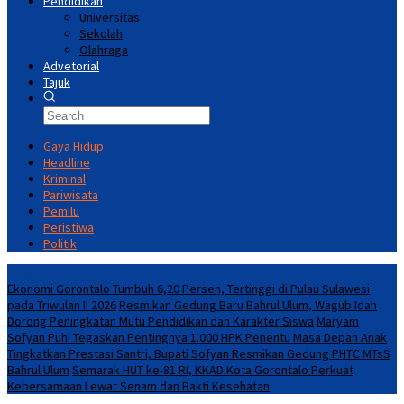
Pendidikan
Universitas
Sekolah
Olahraga
Advetorial
Tajuk
Gaya Hidup
Headline
Kriminal
Pariwisata
Pemilu
Peristiwa
Politik
Terkini
Ekonomi Gorontalo Tumbuh 6,20 Persen, Tertinggi di Pulau Sulawesi
pada Triwulan II 2026
Resmikan Gedung Baru Bahrul Ulum, Wagub Idah
Dorong Peningkatan Mutu Pendidikan dan Karakter Siswa
Maryam
Sofyan Puhi Tegaskan Pentingnya 1.000 HPK Penentu Masa Depan Anak
Tingkatkan Prestasi Santri, Bupati Sofyan Resmikan Gedung PHTC MTsS
Bahrul Ulum
Semarak HUT ke-81 RI, KKAD Kota Gorontalo Perkuat
Kebersamaan Lewat Senam dan Bakti Kesehatan