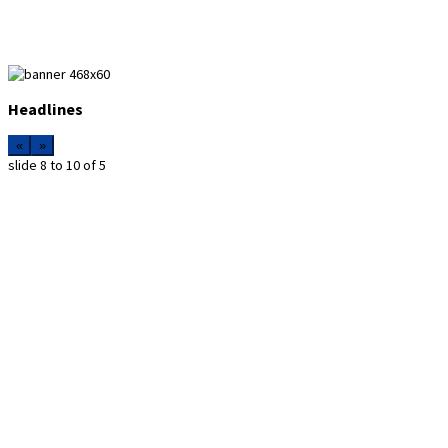
Headlines
«
»
slide
8 to 10
of 5