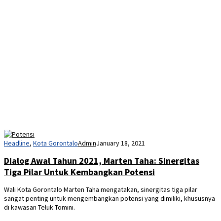
Headline
,
Kota Gorontalo
Admin
January 18, 2021
Dialog Awal Tahun 2021, Marten Taha: Sinergitas
Tiga Pilar Untuk Kembangkan Potensi
Wali Kota Gorontalo Marten Taha mengatakan, sinergitas tiga pilar
sangat penting untuk mengembangkan potensi yang dimiliki, khususnya
di kawasan Teluk Tomini.
Advetorial
,
Gorontalo Utara
Ivan
July 26, 2019
July 29, 2019
Mapala Benua Gelar Jelajah Gunung Hutan di
Gorontalo Utara