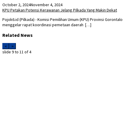
October 2, 2024
November 4, 2024
KPU Petakan Potensi Kerawanan Jelang Pilkada Yang Makin Dekat
Pojok6.id (Pilkada) - Komisi Pemilihan Umum (KPU) Provinsi Gorontalo
menggelar rapat koordinasi pemetaan daerah […]
Related News
«
»
slide
9 to 11
of 4