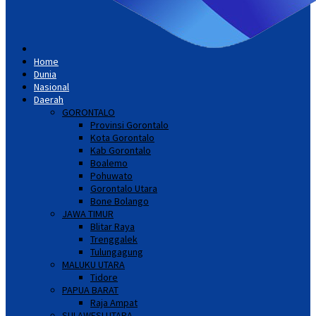
Home
Dunia
Nasional
Daerah
GORONTALO
Provinsi Gorontalo
Kota Gorontalo
Kab Gorontalo
Boalemo
Pohuwato
Gorontalo Utara
Bone Bolango
JAWA TIMUR
Blitar Raya
Trenggalek
Tulungagung
MALUKU UTARA
Tidore
PAPUA BARAT
Raja Ampat
SULAWESI UTARA