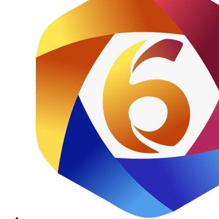
Home
Dunia
Nasional
Daerah
GORONTALO