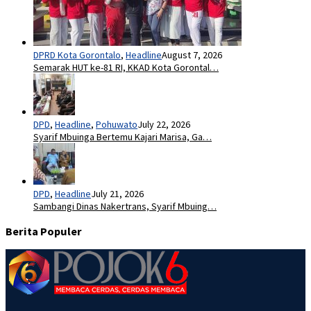
DPD
,
Headline
,
Pohuwato
July 22, 2026
Syarif Mbuinga Bertemu Kajari Marisa, Ga…
DPD
,
Headline
July 21, 2026
Sambangi Dinas Nakertrans, Syarif Mbuing…
Berita Populer
Pedoman Media Siber
Redaksi
Kontak Kami
Site Map
Tentang Kami