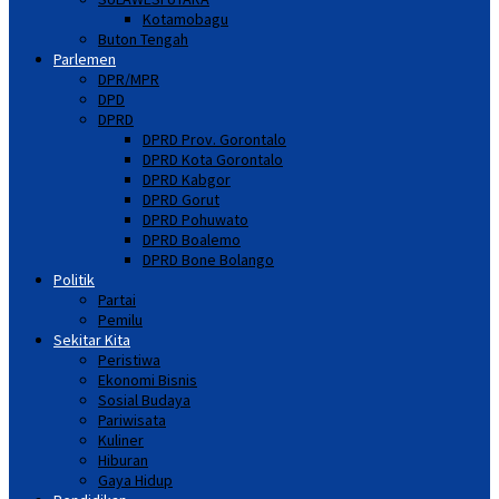
Kotamobagu
Buton Tengah
Parlemen
DPR/MPR
DPD
DPRD
DPRD Prov. Gorontalo
DPRD Kota Gorontalo
DPRD Kabgor
DPRD Gorut
DPRD Pohuwato
DPRD Boalemo
DPRD Bone Bolango
Politik
Partai
Pemilu
Sekitar Kita
Peristiwa
Ekonomi Bisnis
Sosial Budaya
Pariwisata
Kuliner
Hiburan
Gaya Hidup