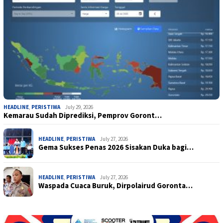
HEADLINE
,
PERISTIWA
July 29, 2026
Kemarau Sudah Diprediksi, Pemprov Goront…
HEADLINE
,
PERISTIWA
July 27, 2026
Gema Sukses Penas 2026 Sisakan Duka bagi…
HEADLINE
,
PERISTIWA
July 27, 2026
Waspada Cuaca Buruk, Dirpolairud Goronta…