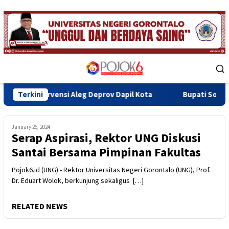
Skip
to
content
Mobile
Menu
ensi Aleg Deprov Dapil Kota
Terkini
Bupati Sofyan Teken MoU Is
January 26, 2024
Serap Aspirasi, Rektor UNG Diskusi
Santai Bersama Pimpinan Fakultas
Pojok6.id (UNG) - Rektor Universitas Negeri Gorontalo (UNG), Prof.
Dr. Eduart Wolok, berkunjung sekaligus […]
RELATED NEWS