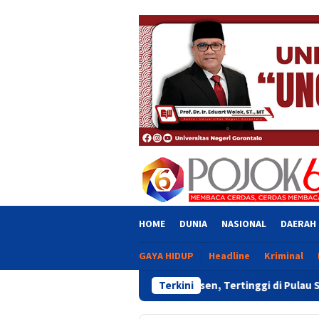
Skip
close
to
content
HOME
DUNIA
NASIONAL
DAERAH
GAYA HIDUP
Headline
Kriminal
Tumbuh 6,20 Persen, Tertinggi di Pulau Sulawesi pada Triwulan I
Terkini