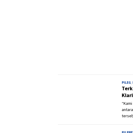
PILEG
,
Terk
Klar
“Kami 
antara
terseb
PILPRE