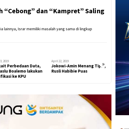
h “Cebong” dan “Kampret” Saling
a lainnya, Israr memiliki masalah yang sama di lingkup
23, 2019
April 22, 2019
April 23, 2019
»
kait Perbedaan Data,
Jokowi-Amin Menang Tipis,
Bawaslu 
aslu Boalemo lakukan
Rusli Habibie Puas
Kesbangp
ifikasi ke KPU
Data ke 