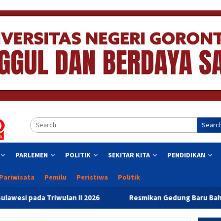
Searc
PARLEMEN
POLITIK
SEKITAR KITA
PENDIDIKAN
Pariwisata
Pemilu
Peristiwa
Politik
I 2026
Resmikan Gedung Baru Bahrul Ulum, Wagub Idah D