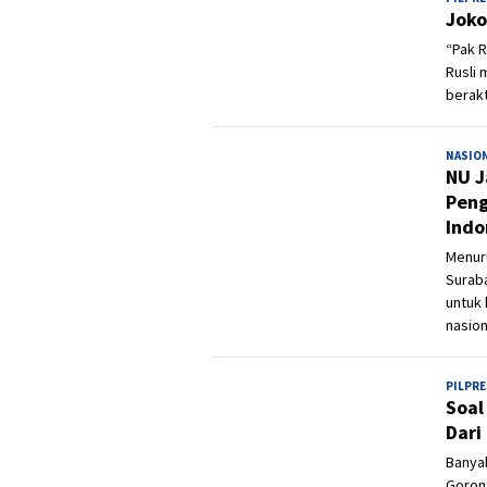
Joko
“Pak R
Rusli
berakt
NASIO
NU J
Peng
Indo
Menur
Surab
untuk 
nasion
PILPRE
Soal
Dari
Banya
Goront