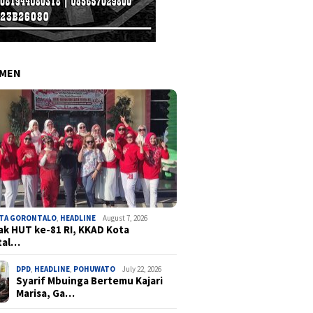
EMEN
OTA GORONTALO
,
HEADLINE
August 7, 2026
k HUT ke-81 RI, KKAD Kota
tal…
DPD
,
HEADLINE
,
POHUWATO
July 22, 2026
Syarif Mbuinga Bertemu Kajari
Marisa, Ga…