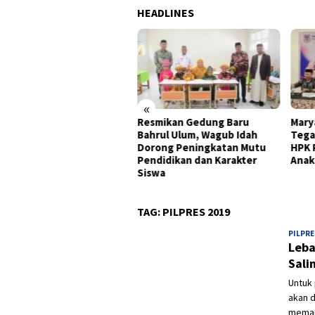
HEADLINES
«
onomi Gorontalo Tumbuh
Resmikan Gedung Baru
Mary
0 Persen, Tertinggi di
Bahrul Ulum, Wagub Idah
Tega
au Sulawesi pada
Dorong Peningkatan Mutu
HPK 
wulan II 2026
Pendidikan dan Karakter
Anak
Siswa
TAG:
PILPRES 2019
PILPRE
Leba
Sali
Untuk 
akan d
meman