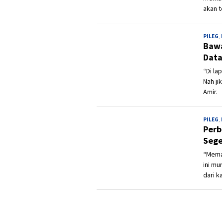
akan 
PILEG
,
Bawa
Data
“Di la
Nah ji
Amir.
PILEG
,
Perb
Sege
“Meman
ini mu
dari k