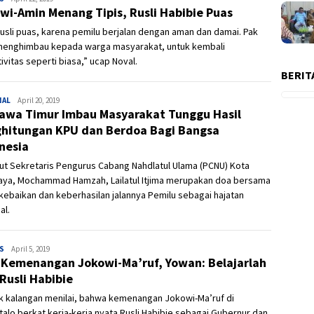
wi-Amin Menang Tipis, Rusli Habibie Puas
usli puas, karena pemilu berjalan dengan aman dan damai. Pak
 menghimbau kepada warga masyarakat, untuk kembali
ivitas seperti biasa,” ucap Noval.
BERIT
NAL
Admin
April 20, 2019
awa Timur Imbau Masyarakat Tunggu Hasil
hitungan KPU dan Berdoa Bagi Bangsa
nesia
ut Sekretaris Pengurus Cabang Nahdlatul Ulama (PCNU) Kota
aya, Mochammad Hamzah, Lailatul Itjima merupakan doa bersama
kebaikan dan keberhasilan jalannya Pemilu sebagai hajatan
al.
S
Admin
April 5, 2019
 Kemenangan Jokowi-Ma’ruf, Yowan: Belajarlah
 Rusli Habibie
k kalangan menilai, bahwa kemenangan Jokowi-Ma’ruf di
alo berkat kerja-kerja nyata Rusli Habibie sebagai Gubernur dan