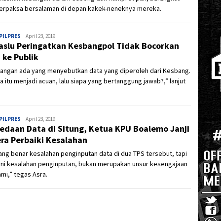
terpaksa bersalaman di depan kakek-neneknya mereka.
PILPRES
Admin
April 23, 2019
slu Peringatkan Kesbangpol Tidak Bocorkan
 ke Publik
pangan ada yang menyebutkan data yang diperoleh dari Kesbang.
ka itu menjadi acuan, lalu siapa yang bertanggung jawab?,” lanjut
PILPRES
Admin
April 23, 2019
edaan Data di Situng, Ketua KPU Boalemo Janji
ra Perbaiki Kesalahan
g benar kesalahan penginputan data di dua TPS tersebut, tapi
rni kesalahan penginputan, bukan merupakan unsur kesengajaan
ami,” tegas Asra.