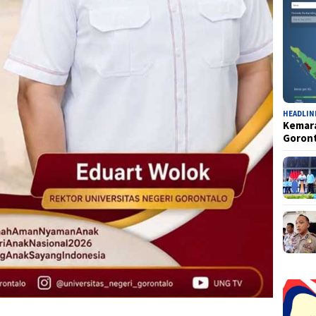
HEADLIN
Kemara
Goron