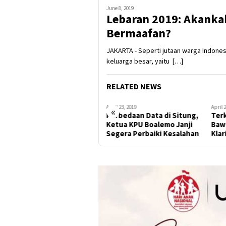
June 8, 2019
Lebaran 2019: Akanka
Bermaafan?
JAKARTA - Seperti jutaan warga Indonesi
keluarga besar, yaitu […]
RELATED NEWS
April 23, 2019
April 23, 2019
April 
«
Bawaslu Peringatkan
Perbedaan Data di Situng,
Ter
Kesbangpol Tidak Bocorkan
Ketua KPU Boalemo Janji
Baw
Data ke Publik
Segera Perbaiki Kesalahan
Klar