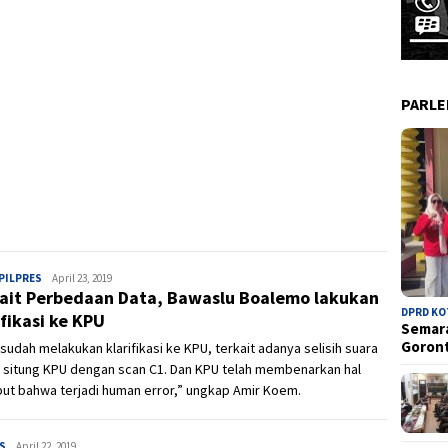
PARL
PILPRES
Admin
April 23, 2019
ait Perbedaan Data, Bawaslu Boalemo lakukan
DPRD K
ifikasi ke KPU
Semara
Goron
sudah melakukan klarifikasi ke KPU, terkait adanya selisih suara
 situng KPU dengan scan C1. Dan KPU telah membenarkan hal
ut bahwa terjadi human error,” ungkap Amir Koem.
S
Admin
April 22, 2019