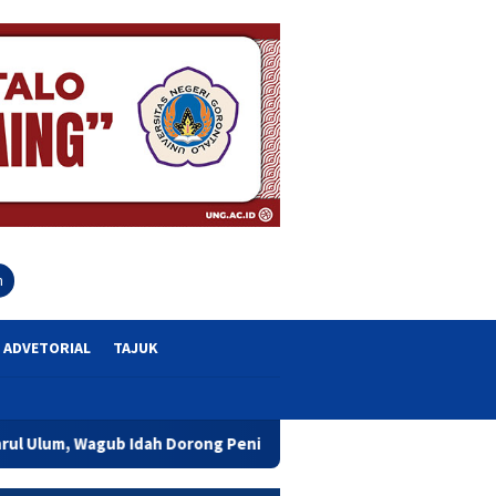
close
h
ADVETORIAL
TAJUK
orong Peningkatan Mutu Pendidikan dan Karakter Siswa