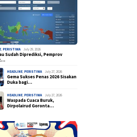
E
,
PERISTIWA
July 29, 2026
u Sudah Diprediksi, Pemprov
t…
HEADLINE
,
PERISTIWA
July 27, 2026
Gema Sukses Penas 2026 Sisakan
Duka bagi…
HEADLINE
,
PERISTIWA
July 27, 2026
Waspada Cuaca Buruk,
Dirpolairud Goronta…