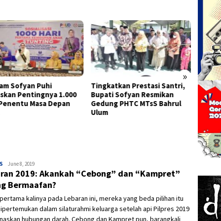
»
am Sofyan Puhi
Tingkatkan Prestasi Santri,
Semara
skan Pentingnya 1.000
Bupati Sofyan Resmikan
Kota G
Penentu Masa Depan
Gedung PHTC MTsS Bahrul
Keber
Ulum
dan Ba
S
Admin
June 8, 2019
ran 2019: Akankah “Cebong” dan “Kampret”
ng Bermaafan?
pertama kalinya pada Lebaran ini, mereka yang beda pilihan itu
ipertemukan dalam silaturahmi keluarga setelah api Pilpres 2019
askan hubungan darah. Cebong dan Kampret pun, barangkali