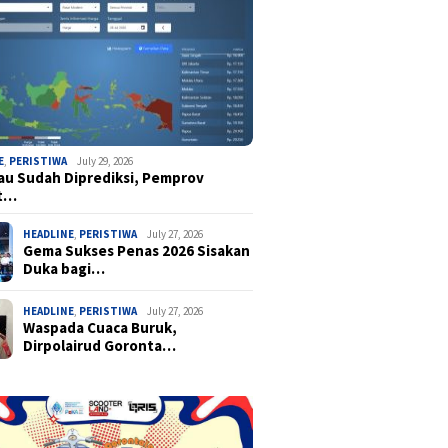
E
,
PERISTIWA
July 29, 2026
u Sudah Diprediksi, Pemprov
t…
HEADLINE
,
PERISTIWA
July 27, 2026
Gema Sukses Penas 2026 Sisakan
Duka bagi…
HEADLINE
,
PERISTIWA
July 27, 2026
Waspada Cuaca Buruk,
Dirpolairud Goronta…