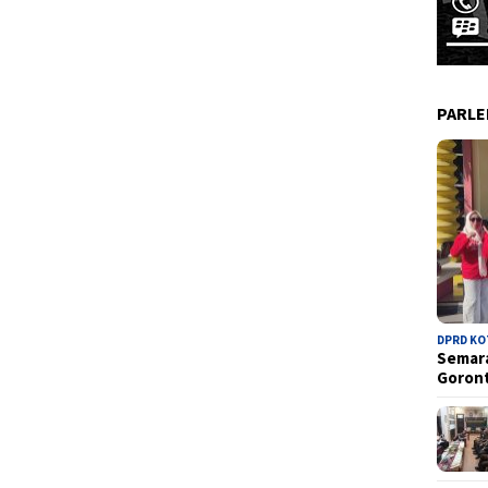
PARL
DPRD K
Semara
Goron