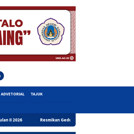
close
h
ADVETORIAL
TAJUK
Resmikan Gedung Baru Bahrul Ulum, Wagub Idah Dorong Peni