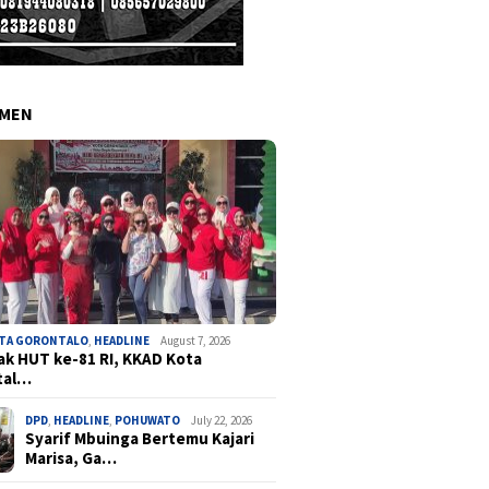
EMEN
OTA GORONTALO
,
HEADLINE
August 7, 2026
k HUT ke-81 RI, KKAD Kota
tal…
DPD
,
HEADLINE
,
POHUWATO
July 22, 2026
Syarif Mbuinga Bertemu Kajari
Marisa, Ga…