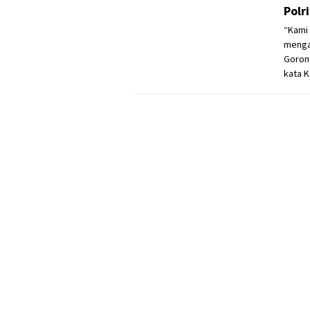
Polr
“Kami 
menga
Goront
kata K