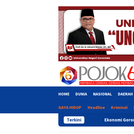
Skip
close
to
content
HOME
DUNIA
NASIONAL
DAERAH
GAYA HIDUP
Headline
Kriminal
Terkini
Ekonomi Gorontalo Tumbuh 6,20