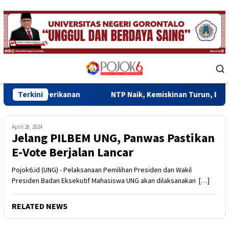
Skip
to
content
Mobile
Menu
erikanan
Terkini
NTP Naik, Kemiskinan Turun, Ekonomi Gorontal
April 28, 2024
Jelang PILBEM UNG, Panwas Pastikan
E-Vote Berjalan Lancar
Pojok6.id (UNG) - Pelaksanaan Pemilihan Presiden dan Wakil
Presiden Badan Eksekutif Mahasiswa UNG akan dilaksanakan […]
RELATED NEWS