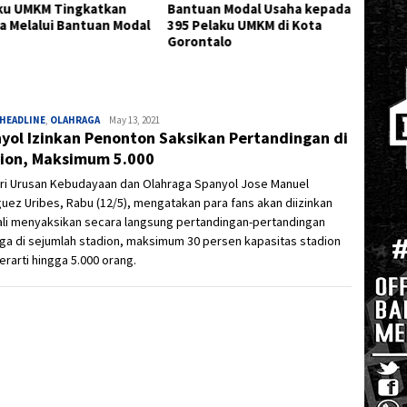
uan Modal Usaha kepada
Kurikulum Berorientasi
Bantu
Pelaku UMKM di Kota
Capaian Pembelajaran
Dugaan
ntalo
Deprov
HEADLINE
,
OLAHRAGA
Admin
May 13, 2021
yol Izinkan Penonton Saksikan Pertandingan di
ion, Maksimum 5.000
ri Urusan Kebudayaan dan Olahraga Spanyol Jose Manuel
uez Uribes, Rabu (12/5), mengatakan para fans akan diizinkan
li menyaksikan secara langsung pertandingan-pertandingan
ga di sejumlah stadion, maksimum 30 persen kapasitas stadion
erarti hingga 5.000 orang.