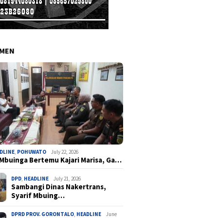
EMEN
DLINE
,
POHUWATO
July 22, 2026
 Mbuinga Bertemu Kajari Marisa, Ga…
DPD
,
HEADLINE
July 21, 2026
Sambangi Dinas Nakertrans,
Syarif Mbuing…
DPRD PROV. GORONTALO
,
HEADLINE
June