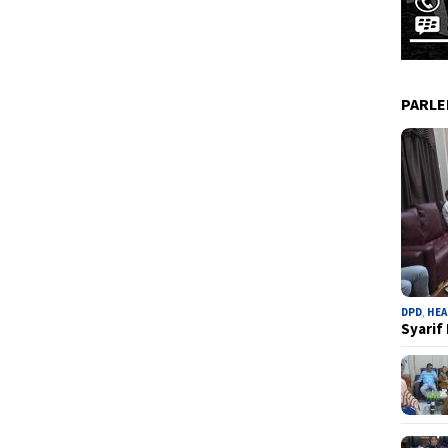
PARL
DPD
,
HEA
Syarif