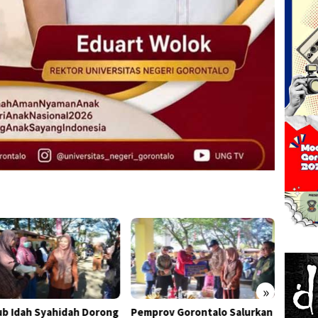
»
rov Gorontalo Salurkan
FEB UNG Bekali Dosen Susun
Adhan 