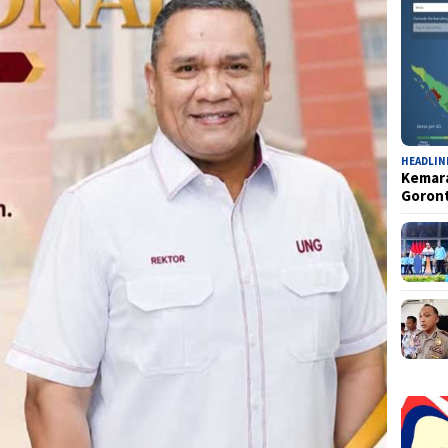
HEADLIN
Kemara
Goron