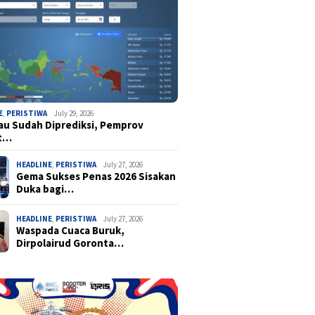
E
,
PERISTIWA
July 29, 2026
u Sudah Diprediksi, Pemprov
t…
HEADLINE
,
PERISTIWA
July 27, 2026
Gema Sukses Penas 2026 Sisakan
Duka bagi…
HEADLINE
,
PERISTIWA
July 27, 2026
Waspada Cuaca Buruk,
Dirpolairud Goronta…