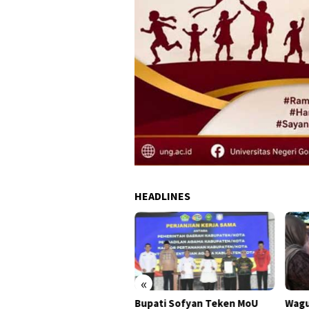
HEADLINES
«
ati Sofyan Teken MoU
Wagub Idah Syahidah Dorong
Pemp