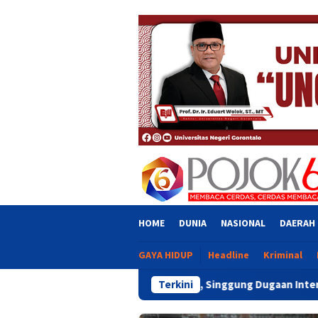
Skip
close
to
content
HOME
DUNIA
NASIONAL
DAERAH
GAYA HIDUP
Headline
Kriminal
uran Bantuan UMKM, Singgung Dugaan Intervensi Aleg Deprov Dap
Terkini