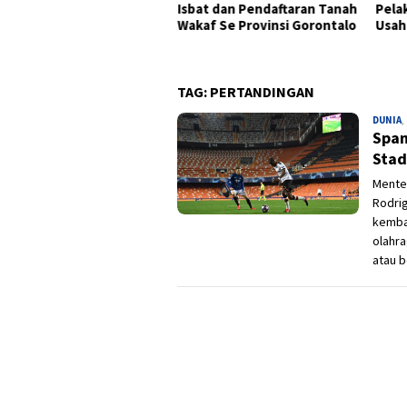
at dan Pendaftaran Tanah
Pelaku UMKM Tingkatkan
Bant
af Se Provinsi Gorontalo
Usaha Melalui Bantuan Modal
395 
Goro
TAG:
PERTANDINGAN
DUNIA
,
Span
Stad
Mente
Rodrig
kemba
olahra
atau b