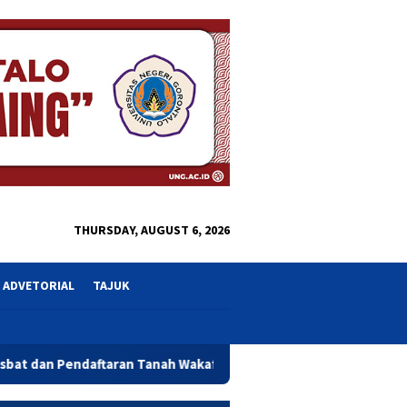
close
THURSDAY, AUGUST 6, 2026
ADVETORIAL
TAJUK
Tanah Wakaf Se Provinsi Gorontalo
Wagub Idah Syahidah