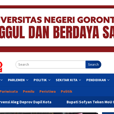
Search
PARLEMEN
POLITIK
SEKITAR KITA
PENDIDIKAN
Pariwisata
Pemilu
Peristiwa
Politik
il Kota
Bupati Sofyan Teken MoU Isbat dan Pendaftaran 