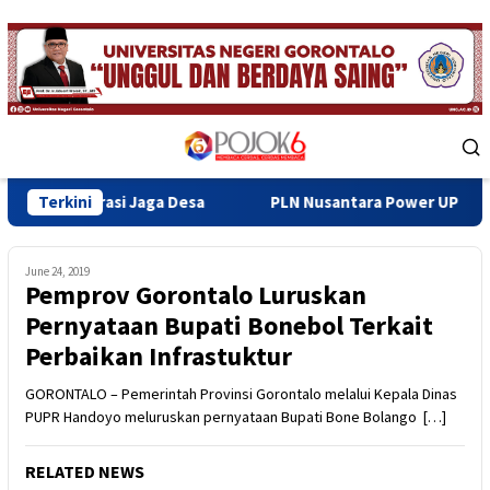
Skip
to
content
Mobile
Menu
i Jaga Desa
Terkini
PLN Nusantara Power UP Gorontalo Dukung P
June 24, 2019
Pemprov Gorontalo Luruskan
Pernyataan Bupati Bonebol Terkait
Perbaikan Infrastuktur
GORONTALO – Pemerintah Provinsi Gorontalo melalui Kepala Dinas
PUPR Handoyo meluruskan pernyataan Bupati Bone Bolango […]
RELATED NEWS